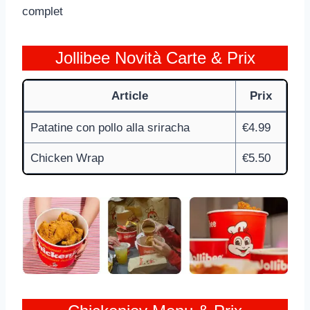
complet
Jollibee Novità Carte & Prix
Article
Prix
Patatine con pollo alla sriracha
€4.99
Chicken Wrap
€5.50