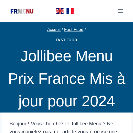
Aller
au
contenu
Accueil
/
Fast Food
/
FAST FOOD
Jollibee Menu
Prix France Mis à
jour pour 2024
Bonjour ! Vous cherchez le Jollibee Menu ? Ne
vous inquiétez pas, cet article vous propose une