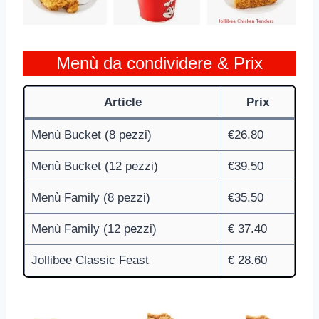
Menù da condividere & Prix
Article
Prix
Menù Bucket (8 pezzi)
€26.80
Menù Bucket (12 pezzi)
€39.50
Menù Family (8 pezzi)
€35.50
Menù Family (12 pezzi)
€ 37.40
Jollibee Classic Feast
€ 28.60