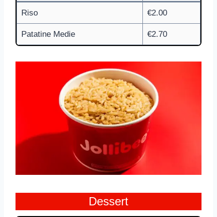
Riso
€2.00
Patatine Medie
€2.70
Dessert