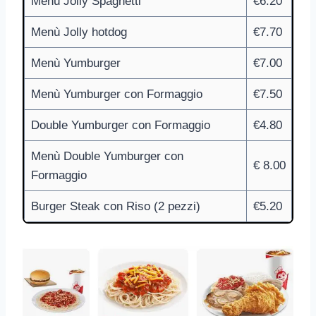
Menù Jolly Spaghetti
€6.20
Menù Jolly hotdog
€7.70
Menù Yumburger
€7.00
Menù Yumburger con Formaggio
€7.50
Double Yumburger con Formaggio
€4.80
Menù Double Yumburger con
€ 8.00
Formaggio
Burger Steak con Riso (2 pezzi)
€5.20