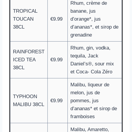
Rhum, crème de
TROPICAL
banane, jus
TOUCAN
€9.99
d’orange*, jus
38CL
d’ananas*, et sirop de
grenadine
Rhum, gin, vodka,
RAINFOREST
tequila, Jack
ICED TEA
€9.99
Daniel’s®, sour mix
38CL
et Coca- Cola Zéro
Malibu, liqueur de
melon, jus de
TYPHOON
€9.99
pommes, jus
MALIBU 38CL
d’ananas* et sirop de
framboises
Malibu, Amaretto,