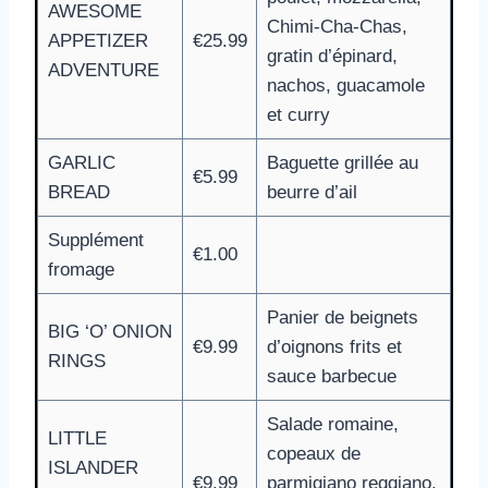
AWESOME
Chimi-Cha-Chas,
APPETIZER
€25.99
gratin d’épinard,
ADVENTURE
nachos, guacamole
et curry
GARLIC
Baguette grillée au
€5.99
BREAD
beurre d’ail
Supplément
€1.00
fromage
Panier de beignets
BIG ‘O’ ONION
€9.99
d’oignons frits et
RINGS
sauce barbecue
Salade romaine,
LITTLE
copeaux de
ISLANDER
€9.99
parmigiano reggiano,