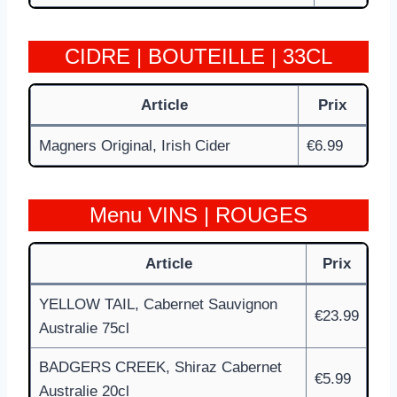
CIDRE | BOUTEILLE | 33CL
Article
Prix
Magners Original, Irish Cider
€6.99
Menu VINS | ROUGES
Article
Prix
YELLOW TAIL, Cabernet Sauvignon
€23.99
Australie 75cl
BADGERS CREEK, Shiraz Cabernet
€5.99
Australie 20cl