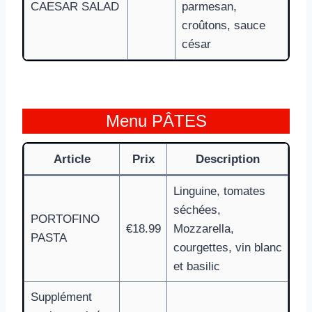
CAESAR SALAD
parmesan,
croûtons, sauce
césar
Menu PÂTES
Article
Prix
Description
Linguine, tomates
séchées,
PORTOFINO
€18.99
Mozzarella,
PASTA
courgettes, vin blanc
et basilic
Supplément