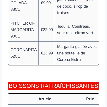
COLADA
€9.99
de coco, sirop de
38CL
fraises
PITCHER OF
Tequila, Cointreau,
MARGARITA
€22.99
sour mix, citron vert
90CL
Margarita glacée avec
CORONARITA
€13.99
une bouteille de
52CL
Corona Extra
BOISSONS RAFRAÎCHISSANTES
Article
Prix