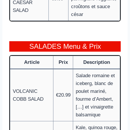
CAESAR
croûtons et sauce
SALAD
césar
SALADES Menu & Prix
Article
Prix
Description
Salade romaine et
iceberg, blanc de
VOLCANIC
poulet mariné,
€20.99
COBB SALAD
fourme d’Ambert,
[…] et vinaigrette
balsamique
Kale, quinoa rouge,