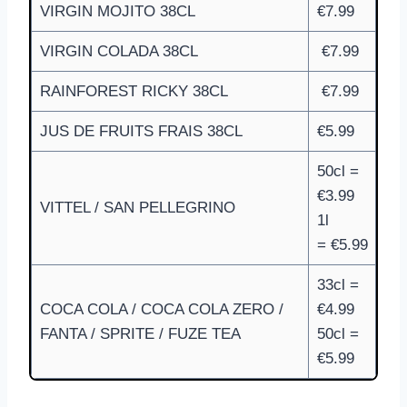
VIRGIN MOJITO 38CL
€7.99
VIRGIN COLADA 38CL
€7.99
RAINFOREST RICKY 38CL
€7.99
JUS DE FRUITS FRAIS 38CL
€5.99
50cl =
€3.99
VITTEL / SAN PELLEGRINO
1l
= €5.99
33cl =
COCA COLA / COCA COLA ZERO /
€4.99
FANTA / SPRITE / FUZE TEA
50cl =
€5.99