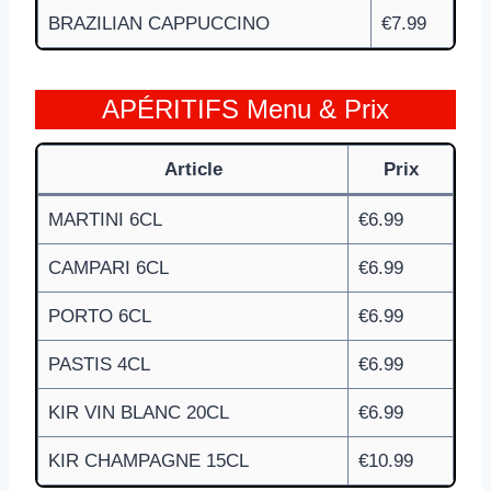
BRAZILIAN CAPPUCCINO
€7.99
APÉRITIFS Menu & Prix
Article
Prix
MARTINI 6CL
€6.99
CAMPARI 6CL
€6.99
PORTO 6CL
€6.99
PASTIS 4CL
€6.99
KIR VIN BLANC 20CL
€6.99
KIR CHAMPAGNE 15CL
€10.99