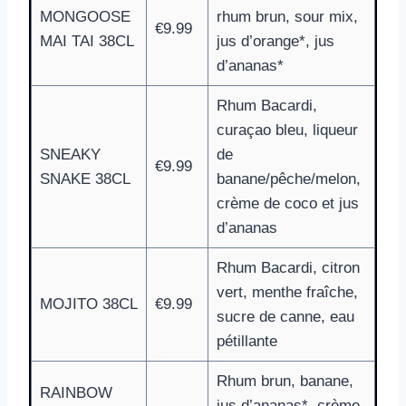
MONGOOSE
rhum brun, sour mix,
€9.99
MAI TAI 38CL
jus d’orange*, jus
d’ananas*
Rhum Bacardi,
curaçao bleu, liqueur
SNEAKY
de
€9.99
SNAKE 38CL
banane/pêche/melon,
crème de coco et jus
d’ananas
Rhum Bacardi, citron
vert, menthe fraîche,
MOJITO 38CL
€9.99
sucre de canne, eau
pétillante
Rhum brun, banane,
RAINBOW
jus d’ananas*, crème