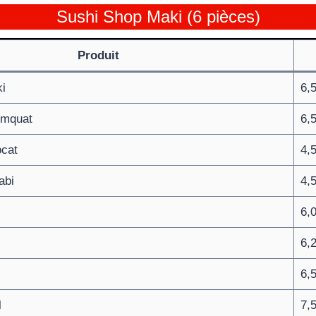
Sushi Shop Maki (6 pièces)
Produit
i
6,
umquat
6,
cat
4,
abi
4,
6,
6,
6,
l
7,