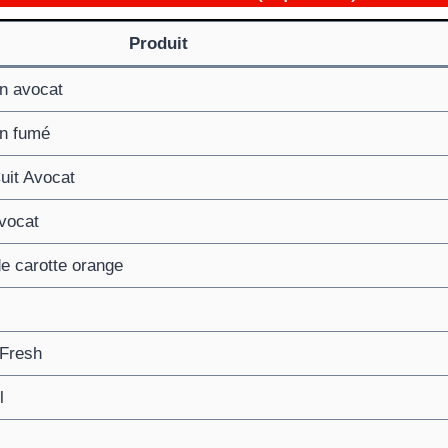
Produit
n avocat
on fumé
uit Avocat
avocat
de carotte orange
 Fresh
l