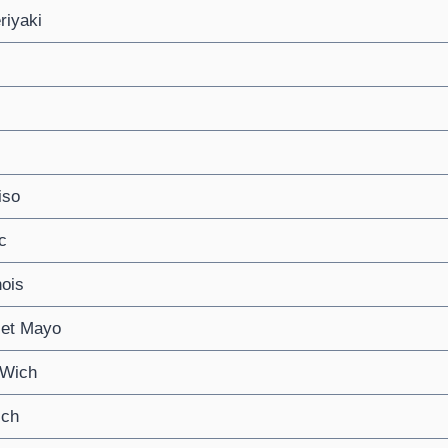
riyaki
iso
c
ois
let Mayo
-Wich
ich