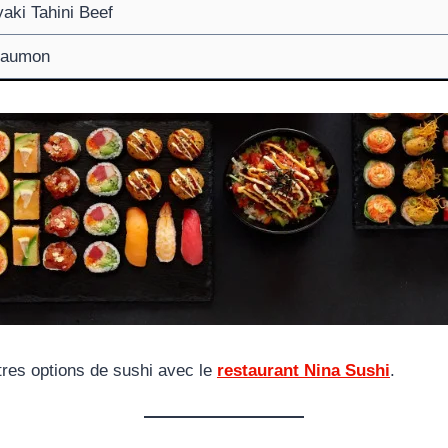
aki Tahini Beef
saumon
res options de sushi avec le
restaurant Nina Sushi
.