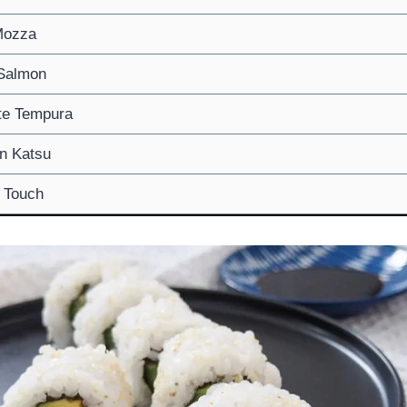
 Mozza
 Salmon
tte Tempura
en Katsu
h Touch