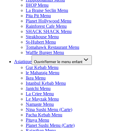
IHOP Menu
La Braise Seclin Menu
Pita Pit Menu
Planet Hollywood Menu
Rainforest Cafe Menu
SHACK SHACK Menu
Steakhouse Menu
St-Hubert Menu
Tomahawk Restaurant Menu
Waffle Burger Menu
Asiatique
Ouvrir/fermer le menu enfant
Gur Kebab Menu
le Maharaja Menu
Ikea Menu
Istanbul Kebab Menu
Jantchi Menu
La Criee Menu
Le Mayzak Menu
Namaste Menu
Nina Sushi Menu (Carte)
Pacha Kebab Menu
Pitaya Menu
Planet Sushi Menu (Carte)
Rajasthan Menu