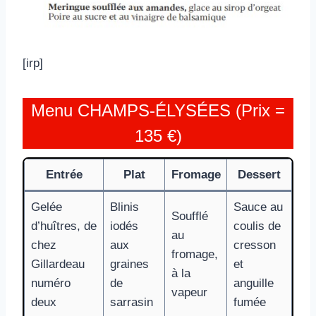
[irp]
Menu CHAMPS-ÉLYSÉES (Prix =
135 €)
Entrée
Plat
Fromage
Dessert
Gelée
Blinis
Sauce au
Soufflé
d’huîtres, de
iodés
coulis de
au
chez
aux
cresson
fromage,
Gillardeau
graines
et
à la
numéro
de
anguille
vapeur
deux
sarrasin
fumée