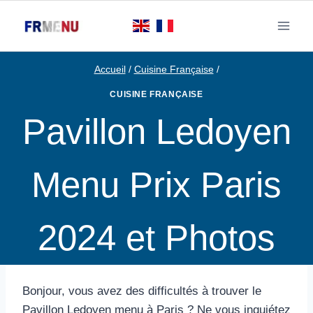
Aller
au
contenu
Accueil
/
Cuisine Française
/
CUISINE FRANÇAISE
Pavillon Ledoyen
Menu Prix Paris
2024 et Photos
Bonjour, vous avez des difficultés à trouver le
Pavillon Ledoyen menu à Paris ? Ne vous inquiétez