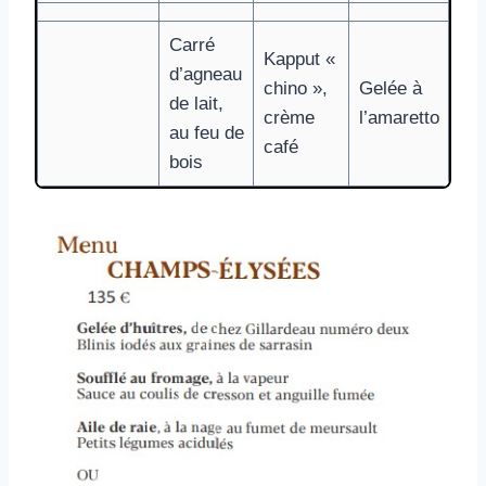
Carré
Kapput «
d’agneau
chino »,
Gelée à
de lait,
crème
l’amaretto
au feu de
café
bois