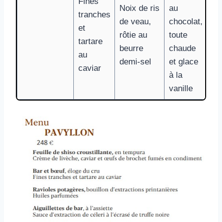
Fines
Noix de ris
au
tranches
de veau,
chocolat,
et
rôtie au
toute
tartare
beurre
chaude
au
demi-sel
et glace
caviar
à la
vanille