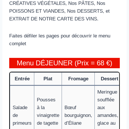
CRÉATIVES VÉGÉTALES, Nos PÂTES, Nos
POISSONS ET VIANDES, Nos DESSERTS, et
EXTRAIT DE NOTRE CARTE DES VINS.
Faites défiler les pages pour découvrir le menu
complet
Menu DÉJEUNER (Prix = 68 €)
Entrée
Plat
Fromage
Dessert
Meringue
Pousses
soufflée
Salade
à la
Bœuf
aux
de
vinaigrette
bourguignon,
amandes,
primeurs
de tagette
d’Éliane
glace au