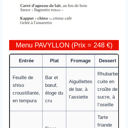
Menu PAVYLLON (Prix = 248 €)
Entrée
Plat
Fromage
Dessert
Rhubarbe
Feuille de
Bar et
Aiguillettes
cuite en
shiso
bœuf,
de bar, à
croûte de
croustillante,
éloge du
l’assiette
sucre, à
en tempura
cru
l’oseille
Tarte
friande