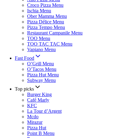
Croco Pizza Menu
Ischia Menu
Ober Mamma Menu
Pizza Délice Menu
Pizza Tempo Menu
Restaurant Campanile Menu
TOO Menu
TOO TAC TAC Menu
Vapiano Menu
Fast Food
O’Grill Menu
O’Tacos Menu
Pizza Hut Menu
Subway Menu
Top picks
Burger King
Café Marly
KFC
La Tour d’Argent
Mcdo
Mirazur
Pizza Hut
Point B Menu