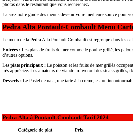
photos dans le restaurant que vous recherchez.
Laissez notre guide des menus devenir votre meilleure source pour vo
Pedra Alta Pontault-Combault Menu Cart
Le menu de la Pedra Alta Pontault Combault est regroupé dans les caté
Entrées :
Les plats de fruits de mer comme le poulpe grillé, les palourd
d’autres options.
L
es plats principaux :
Le poisson et les fruits de mer grillés occupen
très appréciée. Les amateurs de viande trouveront des steaks grillés, d
Desserts :
Le Pastel de nata, une tarte à la crème, est un incontourna
Pedra Alta à Pontault-Combault Tarif 2024
Catégorie de plat
Prix