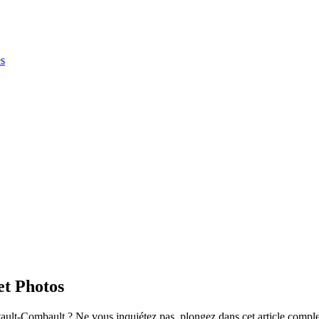
es
et Photos
tault-Combault ? Ne vous inquiétez pas, plongez dans cet article comple