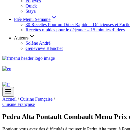
Popeyes
Quick
Staya
Idée Menu Semaine
30 Recettes Pour un Dîner Rapide – Délicieuses et Facil
Recettes rapides pour le déjeuner – 15 minutes d’idées
Auteurs
Solène André
Genevieve Blanchet
Accueil
/
Cuisine Française
/
Cuisine Française
Pedra Alta Pontault Combault Menu Prix 
Bonjour, vous avez des difficultés à trouver le Pedra Alta menu à Pon