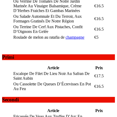
Ou Verrine De Tomates De Notre Jardin
Marinée Au Vinaigre Balsamique, Crème
€16.5
D’Herbes Fraiches Et Gambas Marinées
Ou Salade Automnale Et Du Terroir, Aux
€16.5
Formages Gratinés De Notre Région
Ou Terrine De Cerf Aux Pistaches, Confit
€16.5
D’Oignons En Gelée
Roulade de melon au ratafia de
champagne
€5
Primi
Article
Prix
Escalope De Filet De Lieu Noir Au Safran De
€17.5
Saint Aubin
Ou Cassolette De Queues D’Écrevisses En Pot
€16.5
Au Feu
Secondi
Article
Prix
Fricassée De Veau Aux Truffes D’Arc En