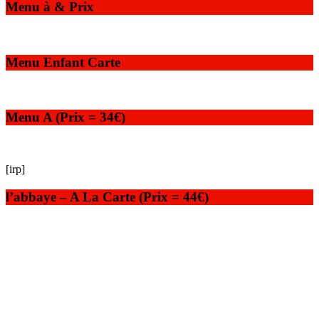
Menu à & Prix
Menu Enfant Carte
Menu A (Prix = 34€)
[irp]
l’abbaye – A La Carte (Prix = 44€)