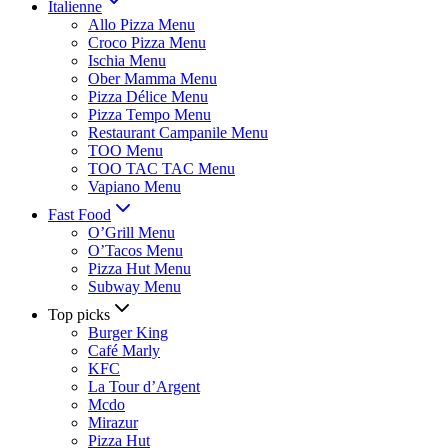
Italienne
Allo Pizza Menu
Croco Pizza Menu
Ischia Menu
Ober Mamma Menu
Pizza Délice Menu
Pizza Tempo Menu
Restaurant Campanile Menu
TOO Menu
TOO TAC TAC Menu
Vapiano Menu
Fast Food
O’Grill Menu
O’Tacos Menu
Pizza Hut Menu
Subway Menu
Top picks
Burger King
Café Marly
KFC
La Tour d’Argent
Mcdo
Mirazur
Pizza Hut