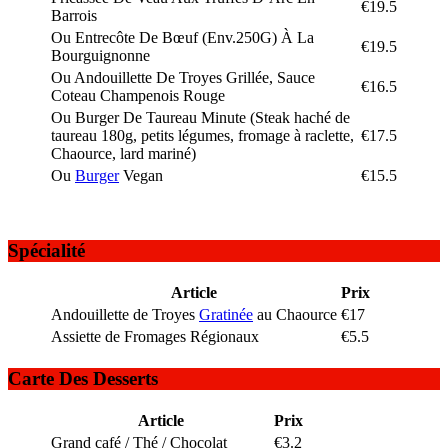
€19.5
Barrois
Ou Entrecôte De Bœuf (Env.250G) À La
€19.5
Bourguignonne
Ou Andouillette De Troyes Grillée, Sauce
€16.5
Coteau Champenois Rouge
Ou Burger De Taureau Minute (Steak haché de
taureau 180g, petits légumes, fromage à raclette,
€17.5
Chaource, lard mariné)
Ou
Burger
Vegan
€15.5
Spécialité
Article
Prix
Andouillette de Troyes
Gratinée
au Chaource
€17
Assiette de Fromages Régionaux
€5.5
Carte Des Desserts
Article
Prix
Grand café / Thé / Chocolat
€3.2