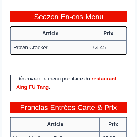
Seazon En-cas Menu
Article
Prix
Prawn Cracker
€4.45
Découvrez le menu populaire du
restaurant
Xing FU Tang
.
Francias Entrées Carte & Prix
Article
Prix