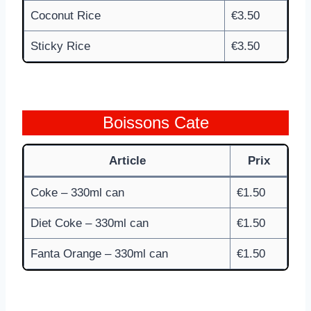
Coconut Rice
€3.50
Sticky Rice
€3.50
Boissons Cate
Article
Prix
Coke – 330ml can
€1.50
Diet Coke – 330ml can
€1.50
Fanta Orange – 330ml can
€1.50