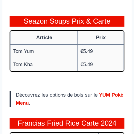
Seazon Soups Prix & Carte
Article
Prix
Tom Yum
€5.49
Tom Kha
€5.49
Découvrez les options de bols sur le
YUM Poké
Menu
.
Francias Fried Rice Carte 2024