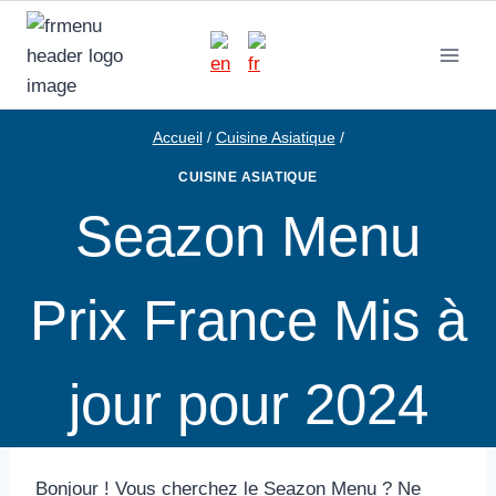
Aller
au
contenu
Accueil
/
Cuisine Asiatique
/
CUISINE ASIATIQUE
Seazon Menu
Prix France Mis à
jour pour 2024
Bonjour ! Vous cherchez le Seazon Menu ? Ne