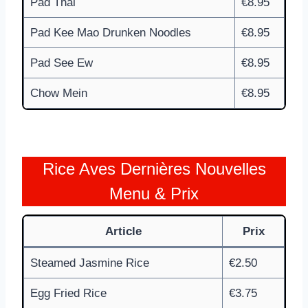
Pad Thai
€8.95
Pad Kee Mao Drunken Noodles
€8.95
Pad See Ew
€8.95
Chow Mein
€8.95
Rice Aves Dernières Nouvelles
Menu & Prix
Article
Prix
Steamed Jasmine Rice
€2.50
Egg Fried Rice
€3.75