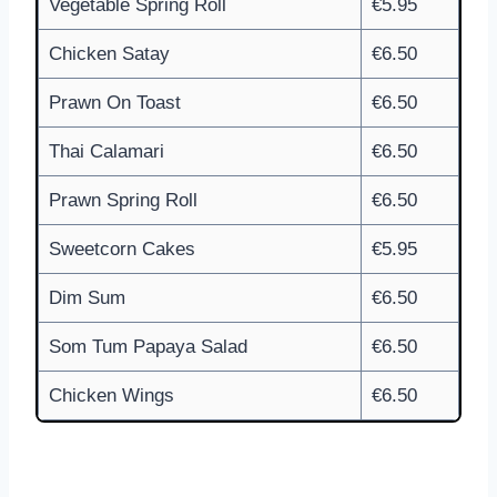
Vegetable Spring Roll
€5.95
Chicken Satay
€6.50
Prawn On Toast
€6.50
Thai Calamari
€6.50
Prawn Spring Roll
€6.50
Sweetcorn Cakes
€5.95
Dim Sum
€6.50
Som Tum Papaya Salad
€6.50
Chicken Wings
€6.50