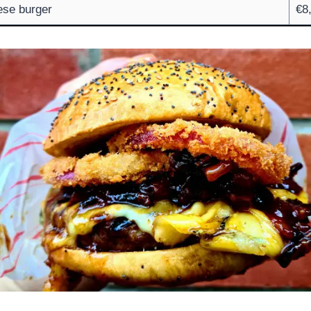
ese burger
€8