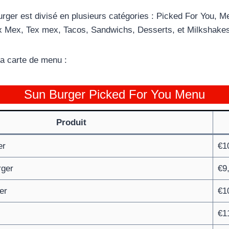
ger est divisé en plusieurs catégories : Picked For You, 
x Mex, Tex mex, Tacos, Sandwichs, Desserts, et Milkshake
 carte de menu :
Sun Burger Picked For You Menu
Produit
er
€1
rger
€9
er
€1
€1