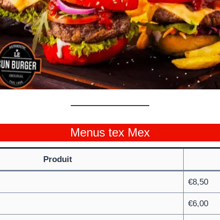
Menus tex Mex
Produit
€8,50
€6,00