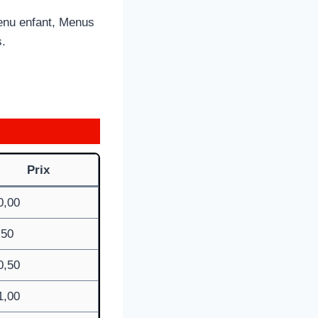
Menu enfant, Menus
s.
Prix
0,00
,50
0,50
1,00