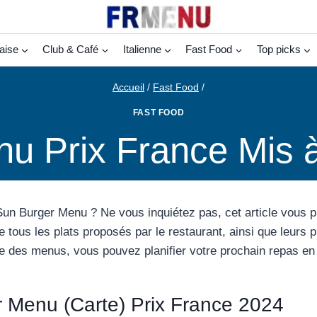
aise
Club & Café
Italienne
Fast Food
Top picks
Accueil
/
Fast Food
/
FAST FOOD
u Prix France Mis à
un Burger Menu ? Ne vous inquiétez pas, cet article vous 
e tous les plats proposés par le restaurant, ainsi que leurs p
e des menus, vous pouvez planifier votre prochain repas en 
 Menu (Carte) Prix France 2024