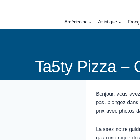
Aller
au
contenu
Américaine
Asiatique
Franç
Ta5ty Pizza – 
Bonjour, vous avez
pas, plongez dans 
prix avec photos d
Laissez notre guid
gastronomique des 