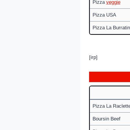
Pizza
veggie
Pizza USA
Pizza La Burrati
[irp]
Pizza La Raclett
Boursin Beef