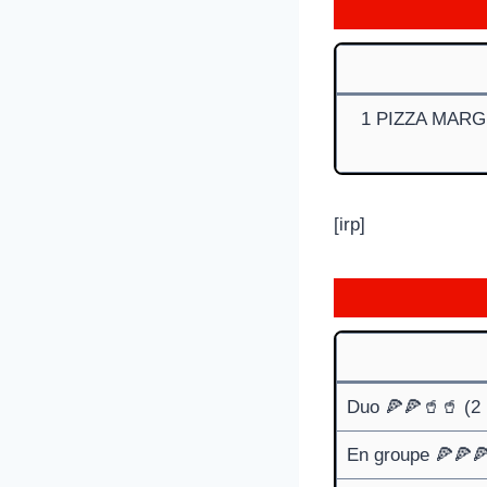
1 PIZZA MAR
[irp]
Duo 🍕🍕🥤🥤 (2 
En groupe 🍕🍕🍕