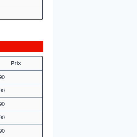
Prix
90
90
90
90
90