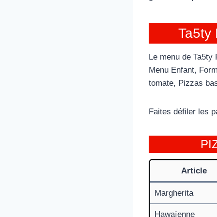
Ta5ty 
Le menu de Ta5ty P
Menu Enfant, Formu
tomate, Pizzas ba
Faites défiler les
PI
Article
Margherita
Hawaïenne