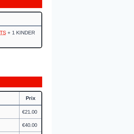
TS
+ 1 KINDER
Prix
€21.00
€40.00