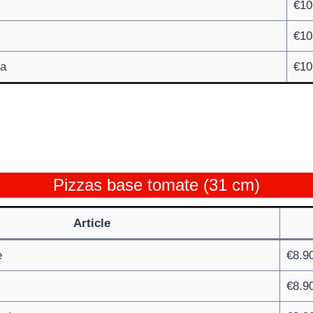
€10
€10
na
€10
Pizzas base tomate (31 cm)
Article
e
€8.9
€8.9