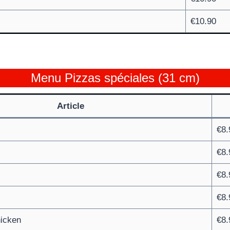
€10.90
Menu Pizzas spéciales (31 cm)
Article
€8.
€8.
€8.
€8.
icken
€8.