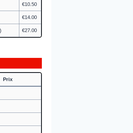
€10.50
€14.00
)
€27.00
Prix