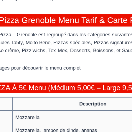
Pizza Grenoble Menu Tarif & Carte
izza – Grenoble est regroupé dans les catégories suivantes
les Ta5ty, Molto Bene, Pizzas spéciales, Pizzas signature
se crème, Pizz’wichs, Tex-Mex, Desserts, Boissons, et Sau
 pages pour découvrir le menu complet
ZZA À 5€ Menu (Médium 5,00€ – Large 9,5
Description
Mozzarella
Mozzarella, jambon de dinde, ananas