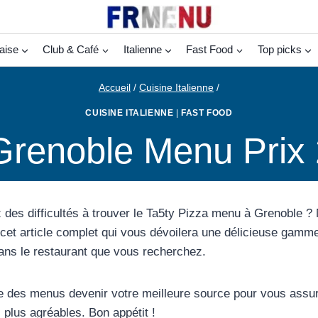
aise
Club & Café
Italienne
Fast Food
Top picks
Accueil
/
Cuisine Italienne
/
CUISINE ITALIENNE
|
FAST FOOD
Grenoble Menu Prix
 des difficultés à trouver le Ta5ty Pizza menu à Grenoble ?
cet article complet qui vous dévoilera une délicieuse gamme 
ans le restaurant que vous recherchez.
e des menus devenir votre meilleure source pour vous assu
plus agréables. Bon appétit !