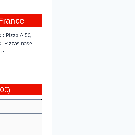
 France
 : Pizza À 5€,
s, Pizzas base
ce.
0€)