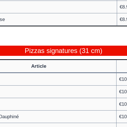
€8.
ise
€8.
Pizzas signatures (31 cm)
Article
€10
€10
€10
 Dauphiné
€10