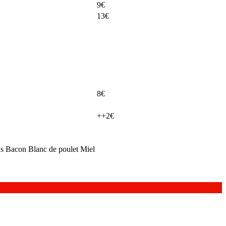
9€
13€
8€
++2€
s Bacon Blanc de poulet Miel