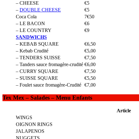
– CHEESE
€5
–
DOUBLE CHEESE
€5
Coca Cola
7€50
– LE BACON
€6
– LE COUNTRY
€9
SANDWICHS
– KEBAB SQUARE
€6,50
– Kebab Crudité
€5,00
– TENDERS SUISSE
€7,50
– Tanders sauce fromagère-crudité
€6,00
– CURRY SQUARE
€7,50
– SUISSE SQUARE
€5,50
– Foulet sauce fromagère-Crudité
€7,00
Tex Mex – Salades – Menu Enfants
Article
WINGS
OIGNON RINGS
JALAPENOS
NUGGETS