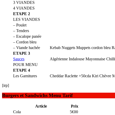
3 VIANDES
4 VIANDES
ETAPE 2
LES VIANDES
– Poulet
– Tenders
– Escalope panée
– Cordon bleu
– Viande hachée
Kebab Nuggets Muppets cordon bleu Ra
ETAPE 3
Sauces
Algérienne Indalouse Mayonnaise Chill
POUR MENU
ETAPE 4
Les Garnitures
Cheddar Raclette +50cda Kiri Chèvre M
[irp]
Burgers et Sandwichs Menu Tarif
Article
Prix
Cola
5€00