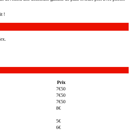
t !
Mex.
Prix
7€50
7€50
7€50
8€
5€
6€