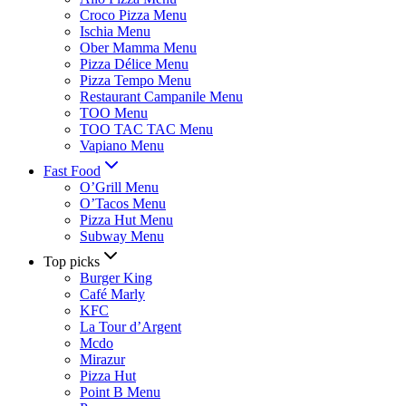
Croco Pizza Menu
Ischia Menu
Ober Mamma Menu
Pizza Délice Menu
Pizza Tempo Menu
Restaurant Campanile Menu
TOO Menu
TOO TAC TAC Menu
Vapiano Menu
Fast Food
O’Grill Menu
O’Tacos Menu
Pizza Hut Menu
Subway Menu
Top picks
Burger King
Café Marly
KFC
La Tour d’Argent
Mcdo
Mirazur
Pizza Hut
Point B Menu