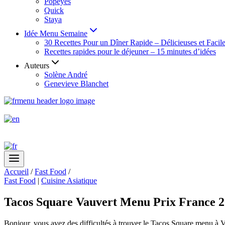
Popeyes
Quick
Staya
Idée Menu Semaine
30 Recettes Pour un Dîner Rapide – Délicieuses et Facil
Recettes rapides pour le déjeuner – 15 minutes d’idées
Auteurs
Solène André
Genevieve Blanchet
Accueil
/
Fast Food
/
Fast Food
|
Cuisine Asiatique
Tacos Square Vauvert Menu Prix France 2
Bonjour, vous avez des difficultés à trouver le Tacos Square menu à V