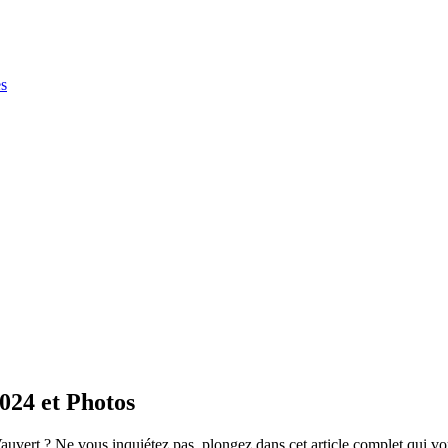
es
024 et Photos
auvert ? Ne vous inquiétez pas, plongez dans cet article complet qui vo