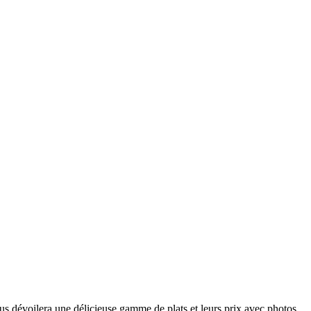
us dévoilera une délicieuse gamme de plats et leurs prix avec photos