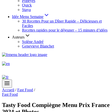
Popeyes
Quick
Staya
Idée Menu Semaine
30 Recettes Pour un Dîner Rapide – Délicieuses et
Faciles
Recettes rapides pour le déjeuner – 15 minutes d’idées
Auteurs
Solène André
Genevieve Blanchet
Accueil
/
Fast Food
/
Fast Food
Tasty Food Compiègne Menu Prix France
2024 et Photos