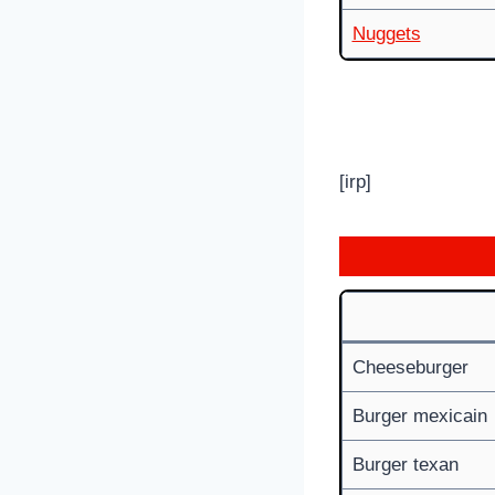
Nuggets
[irp]
Cheeseburger
Burger mexicain
Burger texan