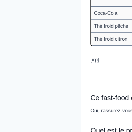
Coca-Cola
Thé froid pêche
Thé froid citron
[irp]
Ce fast-food e
Oui, rassurez-vous 
Quel est le p