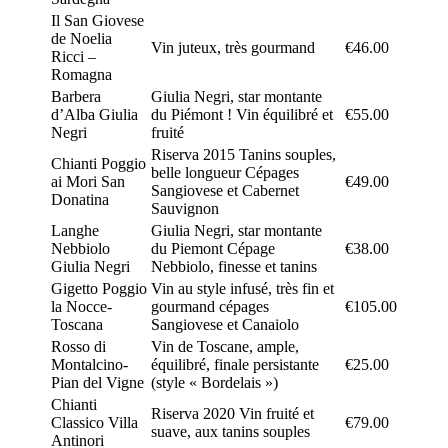
Il San Giovese
de Noelia
Vin juteux, très gourmand
€46.00
Ricci –
Romagna
Barbera
Giulia Negri, star montante
d’Alba Giulia
du Piémont ! Vin équilibré et
€55.00
Negri
fruité
Riserva 2015 Tanins souples,
Chianti Poggio
belle longueur Cépages
ai Mori San
€49.00
Sangiovese et Cabernet
Donatina
Sauvignon
Langhe
Giulia Negri, star montante
Nebbiolo
du Piemont Cépage
€38.00
Giulia Negri
Nebbiolo, finesse et tanins
Gigetto Poggio
Vin au style infusé, très fin et
la Nocce-
gourmand cépages
€105.00
Toscana
Sangiovese et Canaiolo
Rosso di
Vin de Toscane, ample,
Montalcino-
équilibré, finale persistante
€25.00
Pian del Vigne
(style « Bordelais »)
Chianti
Riserva 2020 Vin fruité et
Classico Villa
€79.00
suave, aux tanins souples
Antinori