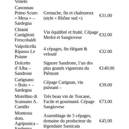
Veneto
Canonnau
Primo Scuro
Grenache, fin et chaleureux
€31.00
« Mesa » –
(style « Rhône sud »)
Sardegna
Chianti
Vin équilibré et fruité, Cépage
Castiglioni
€32.00
Merlot et Sangiovese
Frescobaldi
Valpolicella
4 cépages, fin élégant &
Ripasso Le
€32.00
velouté
Poiane
Dolcetto
Signore Sandrone, l’un des
d’Alba –
plus grands vignerons du
€149.00
Sandrone
Piémont
Carignano
Cépage Carignan, vin
« Buio » –
€39.00
puissant –
Sardegna
Morellino di
Très beau vin de Toscane,
Scansano A.
Facile et gourmand. Cépage
€73.00
Camillo
Sangiovese
Montessu
Assemblage de 5 cépages,
dom.
domaine du producteur du
€45.00
Agripunica –
légendaire Sassicaia
Sardegna