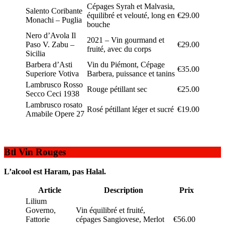
Cépages Syrah et Malvasia,
Salento Coribante
équilibré et velouté, long en
€29.00
Monachi – Puglia
bouche
Nero d’Avola Il
2021 – Vin gourmand et
Paso V. Zabu –
€29.00
fruité, avec du corps
Sicilia
Barbera d’Asti
Vin du Piémont, Cépage
€35.00
Superiore Votiva
Barbera, puissance et tanins
Lambrusco Rosso
Rouge pétillant sec
€25.00
Secco Ceci 1938
Lambrusco rosato
Rosé pétillant léger et sucré
€19.00
Amabile Opere 27
Btl Vin Rouges
L’alcool est Haram, pas Halal.
Article
Description
Prix
Lilium
Governo,
Vin équilibré et fruité,
Fattorie
cépages Sangiovese, Merlot
€56.00