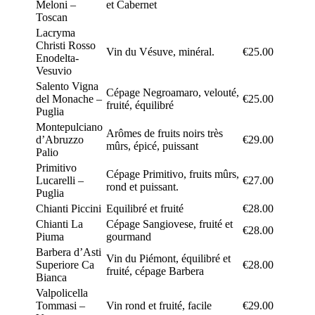
Meloni –
et Cabernet
Toscan
Lacryma
Christi Rosso
Vin du Vésuve, minéral.
€25.00
Enodelta-
Vesuvio
Salento Vigna
Cépage Negroamaro, velouté,
del Monache –
€25.00
fruité, équilibré
Puglia
Montepulciano
Arômes de fruits noirs très
d’Abruzzo
€29.00
mûrs, épicé, puissant
Palio
Primitivo
Cépage Primitivo, fruits mûrs,
Lucarelli –
€27.00
rond et puissant.
Puglia
Chianti Piccini
Equilibré et fruité
€28.00
Chianti La
Cépage Sangiovese, fruité et
€28.00
Piuma
gourmand
Barbera d’Asti
Vin du Piémont, équilibré et
Superiore Ca
€28.00
fruité, cépage Barbera
Bianca
Valpolicella
Tommasi –
Vin rond et fruité, facile
€29.00