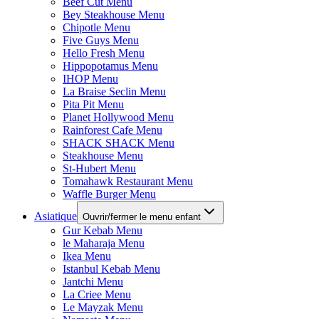
Beef Cut Menu
Bey Steakhouse Menu
Chipotle Menu
Five Guys Menu
Hello Fresh Menu
Hippopotamus Menu
IHOP Menu
La Braise Seclin Menu
Pita Pit Menu
Planet Hollywood Menu
Rainforest Cafe Menu
SHACK SHACK Menu
Steakhouse Menu
St-Hubert Menu
Tomahawk Restaurant Menu
Waffle Burger Menu
Asiatique
Ouvrir/fermer le menu enfant
Gur Kebab Menu
le Maharaja Menu
Ikea Menu
Istanbul Kebab Menu
Jantchi Menu
La Criee Menu
Le Mayzak Menu