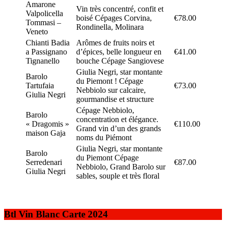
Amarone
Vin très concentré, confit et
Valpolicella
boisé Cépages Corvina,
€78.00
Tommasi –
Rondinella, Molinara
Veneto
Chianti Badia
Arômes de fruits noirs et
a Passignano
d’épices, belle longueur en
€41.00
Tignanello
bouche Cépage Sangiovese
Giulia Negri, star montante
Barolo
du Piemont ! Cépage
Tartufaia
€73.00
Nebbiolo sur calcaire,
Giulia Negri
gourmandise et structure
Cépage Nebbiolo,
Barolo
concentration et élégance.
« Dragomis »
€110.00
Grand vin d’un des grands
maison Gaja
noms du Piémont
Giulia Negri, star montante
Barolo
du Piemont Cépage
Serredenari
€87.00
Nebbiolo, Grand Barolo sur
Giulia Negri
sables, souple et très floral
Btl Vin Blanc Carte 2024