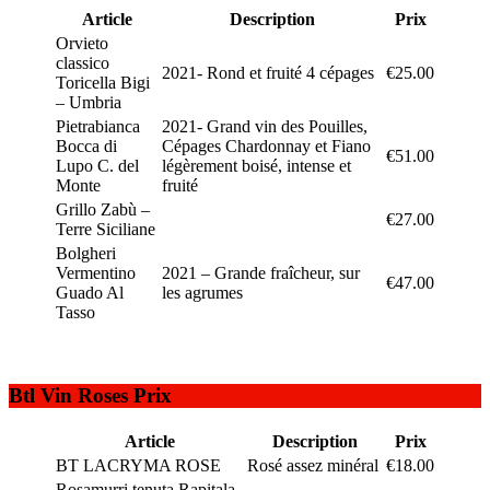
Article
Description
Prix
Orvieto
classico
2021- Rond et fruité 4 cépages
€25.00
Toricella Bigi
– Umbria
Pietrabianca
2021- Grand vin des Pouilles,
Bocca di
Cépages Chardonnay et Fiano
€51.00
Lupo C. del
légèrement boisé, intense et
Monte
fruité
Grillo Zabù –
€27.00
Terre Siciliane
Bolgheri
Vermentino
2021 – Grande fraîcheur, sur
€47.00
Guado Al
les agrumes
Tasso
Btl Vin Roses Prix
Article
Description
Prix
BT LACRYMA ROSE
Rosé assez minéral
€18.00
Rosamurri tenuta Rapitala