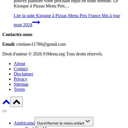
pouvez planifier votre prochain repas en toute sérénité. Le
Kiosque à Pizzas Menu Prix…
Lire la suite
Kiosque à Pizzas Menu Prix France Mis à jour
pour 2024
Contactez-nous
Email:
cristiano11786@gmail.com
Droit d'auteur © 2026 FrMenu.org Tous droits réservés.
About
Contact
Disclaimer
Privacy
Sitemap
Terms
Américaine
Ouvrir/fermer le menu enfant