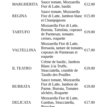
Sauce tomate, Mozzarella
MARGHERITA
€12.00
Fior di Latte, basilic
Sauce tomate, Mozzarella
REGINA
Fior di Latte, Jambon blanc
€15.00
et Champignons
Mozzarella Fior di Latte,
Burrata, Tartufata, copeaux
TARTUFO
€19.00
de Parmesan, tomates
cerises, roquette
Mozzarella Fior di Latte,
Bresaola, tartare de tomates,
VALTELLINA
€17.00
copeaux de Parmesan et
roquette
Crème de basilic, Jambon
Blanc à la Truffe,
IL TEATRO
€19.00
Stracciatella, crumble de
Tarallo des Pouilles
Sauce tomate, Mozzarella
Fior di Latte, Jambon de
BURRATA
€19.00
Parme, Burrata, Tomates
séchées, Roquette
Mozzarella Fior di Latte,
DELICATA
Gambas, Stracciatella,
€17.00
Pistaches