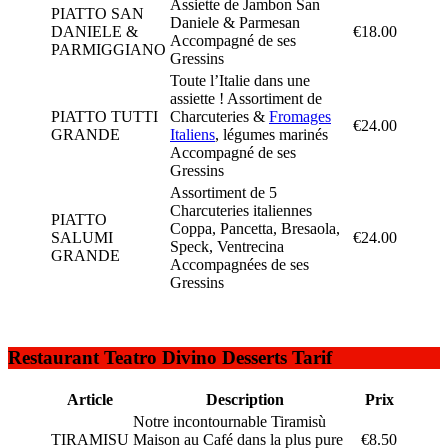
Assiette de Jambon San
PIATTO SAN
Daniele & Parmesan
DANIELE &
€18.00
Accompagné de ses
PARMIGGIANO
Gressins
Toute l’Italie dans une
assiette ! Assortiment de
PIATTO TUTTI
Charcuteries &
Fromages
€24.00
GRANDE
Italiens
, légumes marinés
Accompagné de ses
Gressins
Assortiment de 5
Charcuteries italiennes
PIATTO
Coppa, Pancetta, Bresaola,
SALUMI
€24.00
Speck, Ventrecina
GRANDE
Accompagnées de ses
Gressins
Restaurant Teatro Divino Desserts Tarif
Article
Description
Prix
Notre incontournable Tiramisù
TIRAMISU
Maison au Café dans la plus pure
€8.50