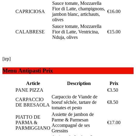
Sauce tomate, Mozzarella
Fior di Latte, champignons,
CAPRICIOSA
€16.00
jambon blanc, artichauts,
olives
Sauce tomate, Mozzarella
CALABRESE
Fior di Latte, Ventricina,
€15.00
Nduja, olives
[irp]
Menu Antipasti Prix
Article
Description
Prix
PANE PIZZA
€3.50
Carpaccio de Viande de
CARPACCIO
boeuf séchée, tartare de
€8.50
DE BRESAOLA
tomates et pesto
Assiette de jambon de
PIATTO DE
Parme & Parmesan
PARMA &
€17.00
Accompagné de ses
PARMIGGIANO
Gressins