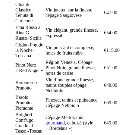
Chianti
Classico
Vin juteux, sur la finesse
€47.00
Tenuta di
cépage Sangiovese
Carleone
Etna Rosso a
Vin élégant, grande finesse,
Rina G.
€54.00
expressif
Russo- Sicilia
Gigino Poggio
Vin puissant et complexe,
la Noche –
€115.00
notes de fruits mûrs
Toscana
Région Venezia, Cépage
Pinot Nero
Pinot Noir, grande finesse,
€51.00
« Red Angel »
notes de cerise
Vin d’une grande finesse,
Barbaresco
tanins souples cépage
€48.00
Prunotto
Nebbiolo
Barolo
Finesse, tanins et puissance
Prunotto –
€69.00
Cépage Nebbiolo
Piemonte
Bolgheri
Cépage Merlot, mûr,
Cont’ugo
gourmand
, et boisé (style
€49.00
Guado al
« Bordelais »)
Tasso -Toscan