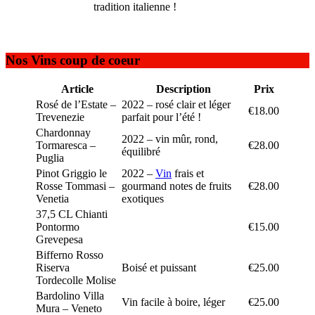
tradition italienne !
Nos Vins coup de coeur
Article
Description
Prix
Rosé de l’Estate –
2022 – rosé clair et léger
€18.00
Trevenezie
parfait pour l’été !
Chardonnay
2022 – vin mûr, rond,
Tormaresca –
€28.00
équilibré
Puglia
Pinot Griggio le
2022 –
Vin
frais et
Rosse Tommasi –
gourmand notes de fruits
€28.00
Venetia
exotiques
37,5 CL Chianti
Pontormo
€15.00
Grevepesa
Bifferno Rosso
Riserva
Boisé et puissant
€25.00
Tordecolle Molise
Bardolino Villa
Vin facile à boire, léger
€25.00
Mura – Veneto