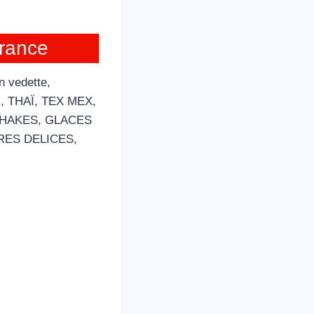
France
n vedette,
 THAÏ, TEX MEX,
HAKES, GLACES
RES DELICES,