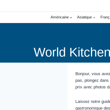
Aller
au
contenu
Américaine
Asiatique
Franç
World Kitchen
Bonjour, vous avez
pas, plongez dans 
prix avec photos d
Laissez notre guid
gastronomique des 