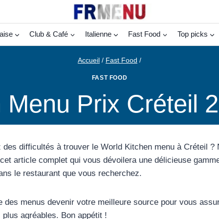
aise
Club & Café
Italienne
Fast Food
Top picks
Accueil
/
Fast Food
/
FAST FOOD
 Menu Prix Créteil 
 des difficultés à trouver le World Kitchen menu à Créteil ?
cet article complet qui vous dévoilera une délicieuse gamme 
ans le restaurant que vous recherchez.
e des menus devenir votre meilleure source pour vous assu
plus agréables. Bon appétit !