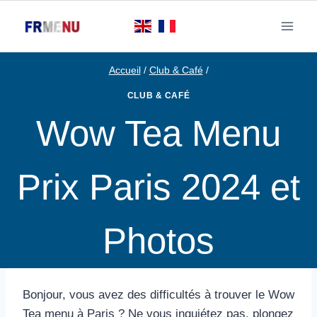
Aller
au
contenu
Accueil
/
Club & Café
/
CLUB & CAFÉ
Wow Tea Menu
Prix Paris 2024 et
Photos
Bonjour, vous avez des difficultés à trouver le Wow
Tea menu à Paris ? Ne vous inquiétez pas, plongez