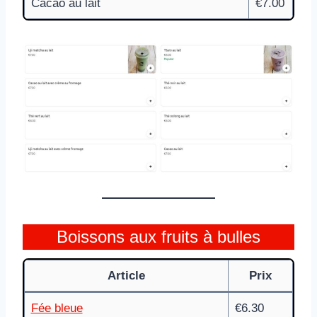
Cacao au lait
€7.00
Boissons aux fruits à bulles
Article
Prix
Fée bleue
€6.30