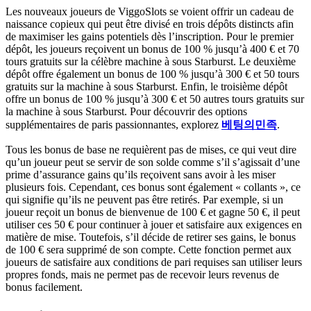
Les nouveaux joueurs de ViggoSlots se voient offrir un cadeau de
naissance copieux qui peut être divisé en trois dépôts distincts afin
de maximiser les gains potentiels dès l’inscription. Pour le premier
dépôt, les joueurs reçoivent un bonus de 100 % jusqu’à 400 € et 70
tours gratuits sur la célèbre machine à sous Starburst. Le deuxième
dépôt offre également un bonus de 100 % jusqu’à 300 € et 50 tours
gratuits sur la machine à sous Starburst. Enfin, le troisième dépôt
offre un bonus de 100 % jusqu’à 300 € et 50 autres tours gratuits sur
la machine à sous Starburst. Pour découvrir des options
supplémentaires de paris passionnantes, explorez
베팅의민족
.
Tous les bonus de base ne requièrent pas de mises, ce qui veut dire
qu’un joueur peut se servir de son solde comme s’il s’agissait d’une
prime d’assurance gains qu’ils reçoivent sans avoir à les miser
plusieurs fois. Cependant, ces bonus sont également « collants », ce
qui signifie qu’ils ne peuvent pas être retirés. Par exemple, si un
joueur reçoit un bonus de bienvenue de 100 € et gagne 50 €, il peut
utiliser ces 50 € pour continuer à jouer et satisfaire aux exigences en
matière de mise. Toutefois, s’il décide de retirer ses gains, le bonus
de 100 € sera supprimé de son compte. Cette fonction permet aux
joueurs de satisfaire aux conditions de pari requises san utiliser leurs
propres fonds, mais ne permet pas de recevoir leurs revenus de
bonus facilement.