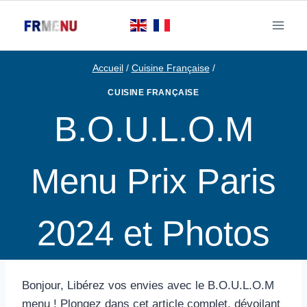
Aller
au
contenu
Accueil
/
Cuisine Française
/
CUISINE FRANÇAISE
B.O.U.L.O.M
Menu Prix Paris
2024 et Photos
Bonjour, Libérez vos envies avec le B.O.U.L.O.M
menu ! Plongez dans cet article complet, dévoilant