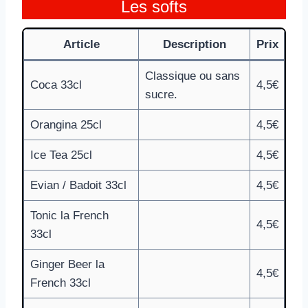
Les softs
Article
Description
Prix
Classique ou sans
Coca 33cl
4,5€
sucre.
Orangina 25cl
4,5€
Ice Tea 25cl
4,5€
Evian / Badoit 33cl
4,5€
Tonic la French
4,5€
33cl
Ginger Beer la
4,5€
French 33cl