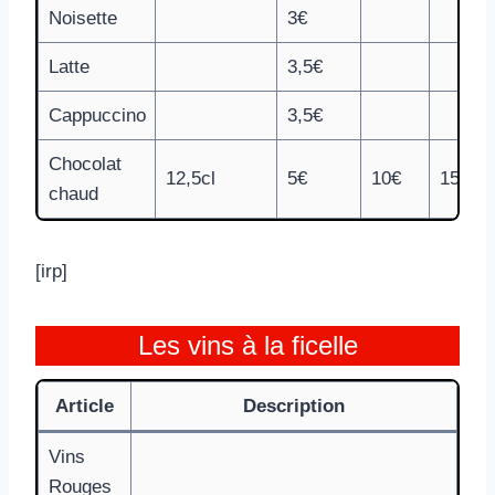
Noisette
3€
Latte
3,5€
Cappuccino
3,5€
Chocolat
12,5cl
5€
10€
15€
chaud
[irp]
Les vins à la ficelle
Article
Description
Vins
Rouges