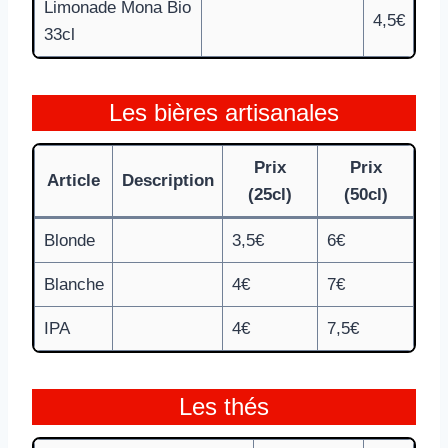
Limonade Mona Bio
4,5€
33cl
Les bières artisanales
Prix
Prix
Article
Description
(25cl)
(50cl)
Blonde
3,5€
6€
Blanche
4€
7€
IPA
4€
7,5€
Les thés