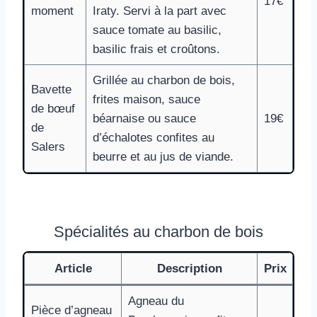
17€
moment
Iraty. Servi à la part avec
sauce tomate au basilic,
basilic frais et croûtons.
Grillée au charbon de bois,
Bavette
frites maison, sauce
de bœuf
béarnaise ou sauce
19€
de
d’échalotes confites au
Salers
beurre et au jus de viande.
Spécialités au charbon de bois
Article
Description
Prix
Agneau du
Pièce d’agneau