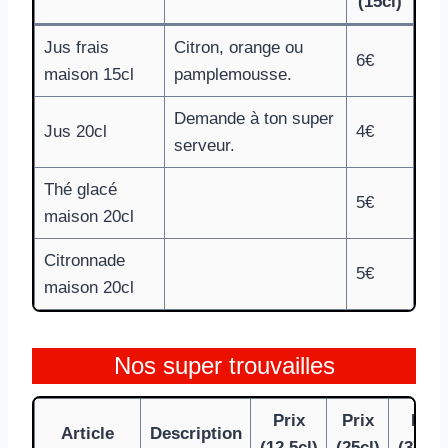
(15cl)
Jus frais
Citron, orange ou
6€
maison 15cl
pamplemousse.
Demande à ton super
Jus 20cl
4€
serveur.
Thé glacé
5€
maison 20cl
Citronnade
5€
maison 20cl
Nos super trouvailles
Prix
Prix
Prix
Article
Description
(12,5cl)
(25cl)
(37,5c