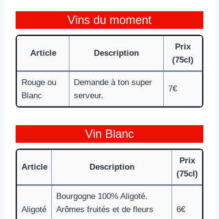
Vins du moment
Prix
Article
Description
(75cl)
Rouge ou
Demande à ton super
7€
Blanc
serveur.
Vin Blanc
Prix
Article
Description
(75cl)
Bourgogne 100% Aligoté.
Aligoté
Arômes fruités et de fleurs
6€