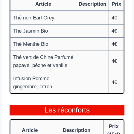
Article
Description
Prix
Thé noir Earl Grey
4€
Thé Jasmin Bio
4€
Thé Menthe Bio
4€
Thé vert de Chine Parfumé
4€
papaye, pêche et vanille
Infusion Pomme,
4€
gingembre, citron
Les réconforts
Prix
Article
Description