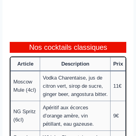
Nos cocktails classiques
Article
Description
Prix
Vodka Charentaise, jus de
Moscow
citron vert, sirop de sucre,
11€
Mule (4cl)
ginger beer, angostura bitter.
Apéritif aux écorces
NG Spritz
d’orange amère, vin
9€
(6cl)
pétillant, eau gazeuse.