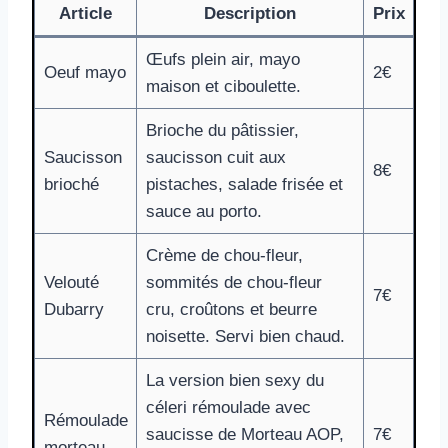
Article
Description
Prix
Œufs plein air, mayo
Oeuf mayo
2€
maison et ciboulette.
Brioche du pâtissier,
Saucisson
saucisson cuit aux
8€
brioché
pistaches, salade frisée et
sauce au porto.
Crème de chou-fleur,
Velouté
sommités de chou-fleur
7€
Dubarry
cru, croûtons et beurre
noisette. Servi bien chaud.
La version bien sexy du
céleri rémoulade avec
Rémoulade
saucisse de Morteau AOP,
7€
morteau