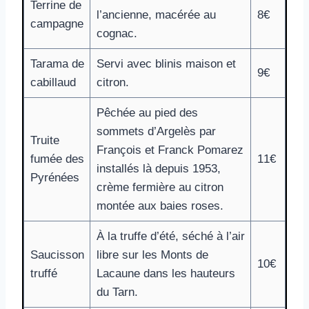
Terrine de
l’ancienne, macérée au
8€
campagne
cognac.
Tarama de
Servi avec blinis maison et
9€
cabillaud
citron.
Pêchée au pied des
sommets d’Argelès par
Truite
François et Franck Pomarez
fumée des
11€
installés là depuis 1953,
Pyrénées
crème fermière au citron
montée aux baies roses.
À la truffe d’été, séché à l’air
Saucisson
libre sur les Monts de
10€
truffé
Lacaune dans les hauteurs
du Tarn.