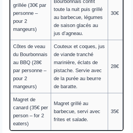
Bourbonnais confit
grillée (30€ par
toute la nuit puis grillé
personne –
30€
au barbecue, légumes
pour 2
de saison glacés au
mangeurs)
jus d’agneau.
Côtes de veau
Couteux et coques, jus
du Bourbonnais
de viande tranché
au BBQ (28€
marinière, éclats de
28€
par personne –
pistache. Servie avec
pour 2
de la purée au beurre
mangeurs)
de baratte.
Magret de
Magret grillé au
canard (35€ per
barbecue, servi avec
35€
person – for 2
frites et salade.
eaters)