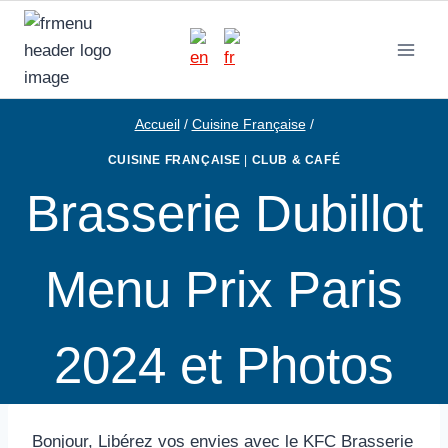
Aller
au
contenu
Accueil
/
Cuisine Française
/
CUISINE FRANÇAISE
|
CLUB & CAFÉ
Brasserie Dubillot
Menu Prix Paris
2024 et Photos
Bonjour, Libérez vos envies avec le KFC Brasserie