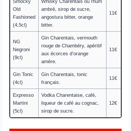
Smocky
Whisky Charentais ou rhum
Old
ambré, sirop de sucre,
11€
Fashioned
angostura bitter, orange
(4,5cl)
bitter.
Gin Charentais, vermouth
NG
rouge de Chambéry, apéritif
Negroni
11€
aux écorces d’orange
(9cl)
amère.
Gin Tonic
Gin Charentais, tonic
11€
(4cl)
français.
Expresso
Vodka Charentaise, café,
Martini
liqueur de café au cognac,
12€
(5cl)
sirop de sucre.