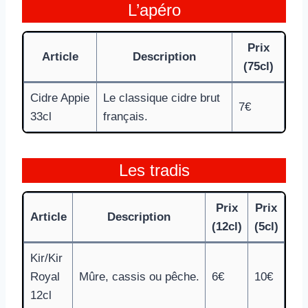
L’apéro
Prix
Article
Description
(75cl)
Cidre Appie
Le classique cidre brut
7€
33cl
français.
Les tradis
Prix
Prix
Article
Description
(12cl)
(5cl)
Kir/Kir
Royal
Mûre, cassis ou pêche.
6€
10€
12cl