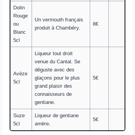
Dolin
Rouge
Un vermouth français
ou
8€
produit à Chambéry.
Blanc
5cl
Liqueur tout droit
venue du Cantal. Se
déguste avec des
Avèze
glaçons pour le plus
5€
5cl
grand plaisir des
connaisseurs de
gentiane.
Suze
Liqueur de gentiane
5€
5cl
amère.