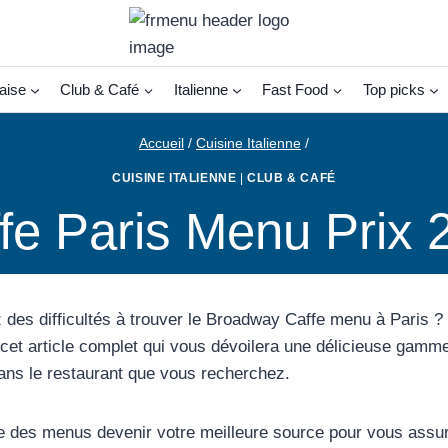
aise
Club & Café
Italienne
Fast Food
Top picks
Accueil
/
Cuisine Italienne
/
CUISINE ITALIENNE
|
CLUB & CAFÉ
e Paris Menu Prix 
 des difficultés à trouver le Broadway Caffe menu à Paris ?
cet article complet qui vous dévoilera une délicieuse gamme 
ans le restaurant que vous recherchez.
e des menus devenir votre meilleure source pour vous assu