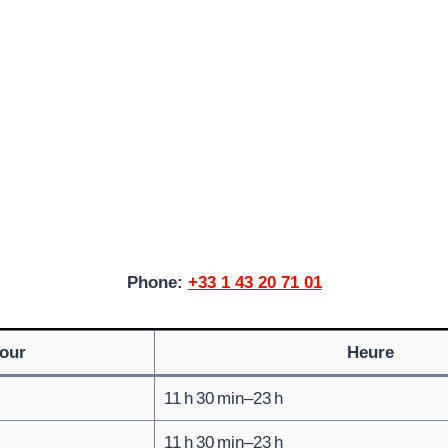
Phone:
+33 1 43 20 71 01
our
Heure
11 h 30 min–23 h
11 h 30 min–23 h