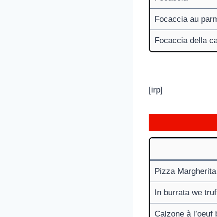
Focaccia au par
Focaccia della c
[irp]
Pizza Margherita
In burrata we truf
Calzone à l’oeuf 