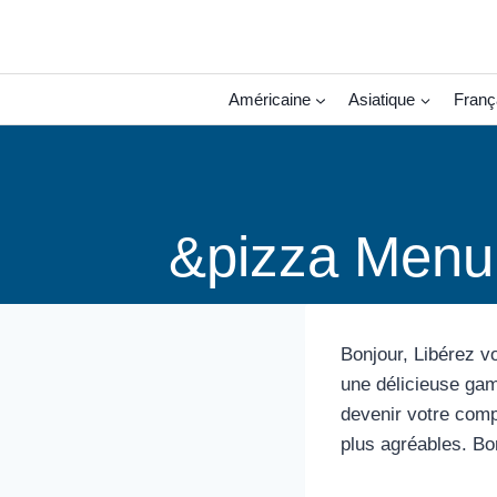
Aller
au
contenu
Américaine
Asiatique
Franç
&pizza Menu 
Bonjour, Libérez v
une délicieuse gam
devenir votre comp
plus agréables. Bon