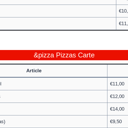
€10
€11
&pizza Pizzas Carte
Article
l
€11,00
s
€12,00
€14,00
as)
€9,50