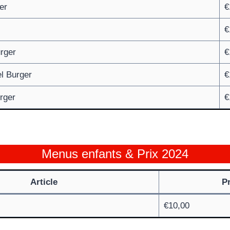
er
€
€
rger
€
l Burger
€
rger
€
Menus enfants & Prix 2024
Article
Pr
€10,00