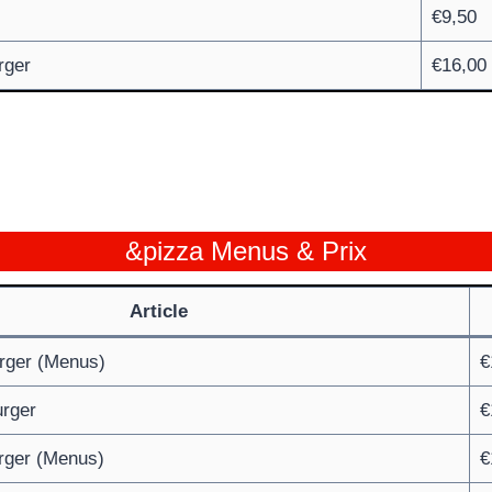
€9,50
rger
€16,00
&pizza Menus & Prix
Article
rger (Menus)
€
rger
€
rger (Menus)
€