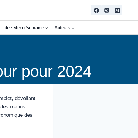
Idée Menu Semaine
Auteurs
our pour 2024
mplet, dévoilant
e des menus
tronomique des