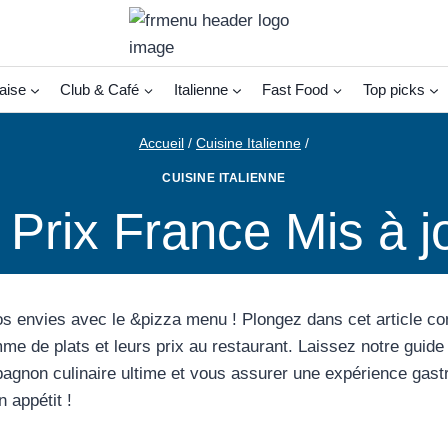
aise
Club & Café
Italienne
Fast Food
Top picks
Accueil
/
Cuisine Italienne
/
CUISINE ITALIENNE
Prix France Mis à j
os envies avec le &pizza menu ! Plongez dans cet article co
me de plats et leurs prix au restaurant. Laissez notre guid
agnon culinaire ultime et vous assurer une expérience gas
 appétit !