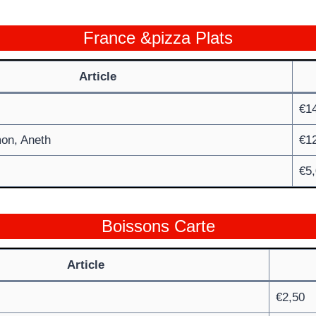
France &pizza Plats
Article
€1
mon, Aneth
€1
€5
Boissons Carte
Article
€2,50