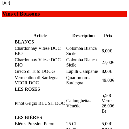
[irp]
Vins et Boissons
Article
Description
Prix
BLANCS
Chardonnay Vitese DOC
Colomba Bianca –
6,00€
BIO
Sicile
Chardonnay Vitese DOC
Colomba Bianca
27,00€
BIO
Sicile
Greco di Tufo DOCG
Lapilli-Campanie
8,00€
Vermentino di Sardegna
Quartomoro-
49,00€
VEOR DOC
Sardegna
LES ROSÉS
5,50€
Ca lunghetta-
Verre
Pinot Grigio BLUSH DOC
Vénétie
26,00€
Bt
LES BIÈRES
Bières Pression Peroni
25 Cl
5,00€