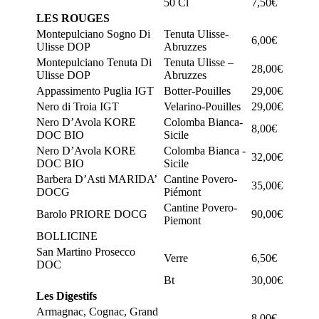
50 Cl
7,50€
LES ROUGES
Montepulciano Sogno Di
Tenuta Ulisse-
6,00€
Ulisse DOP
Abruzzes
Montepulciano Tenuta Di
Tenuta Ulisse –
28,00€
Ulisse DOP
Abruzzes
Appassimento Puglia IGT
Botter-Pouilles
29,00€
Nero di Troia IGT
Velarino-Pouilles
29,00€
Nero D’Avola KORE
Colomba Bianca-
8,00€
DOC BIO
Sicile
Nero D’Avola KORE
Colomba Bianca -
32,00€
DOC BIO
Sicile
Barbera D’Asti MARIDA’
Cantine Povero-
35,00€
DOCG
Piémont
Cantine Povero-
Barolo PRIORE DOCG
90,00€
Piemont
BOLLICINE
San Martino Prosecco
Verre
6,50€
DOC
Bt
30,00€
Les Digestifs
Armagnac, Cognac, Grand
8,00€