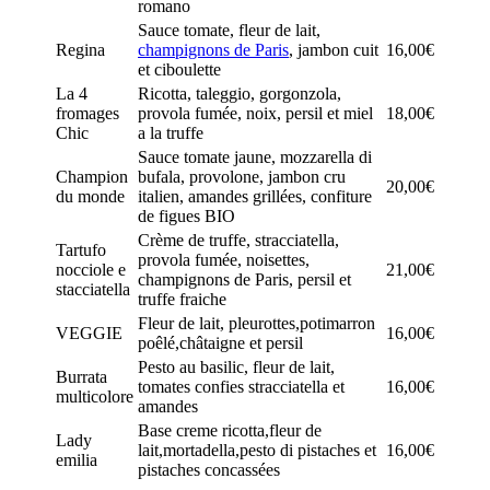
romano
Sauce tomate, fleur de lait,
Regina
champignons de Paris
, jambon cuit
16,00€
et ciboulette
La 4
Ricotta, taleggio, gorgonzola,
fromages
provola fumée, noix, persil et miel
18,00€
Chic
a la truffe
Sauce tomate jaune, mozzarella di
Champion
bufala, provolone, jambon cru
20,00€
du monde
italien, amandes grillées, confiture
de figues BIO
Crème de truffe, stracciatella,
Tartufo
provola fumée, noisettes,
nocciole e
21,00€
champignons de Paris, persil et
stacciatella
truffe fraiche
Fleur de lait, pleurottes,potimarron
VEGGIE
16,00€
poêlé,châtaigne et persil
Pesto au basilic, fleur de lait,
Burrata
tomates confies stracciatella et
16,00€
multicolore
amandes
Base creme ricotta,fleur de
Lady
lait,mortadella,pesto di pistaches et
16,00€
emilia
pistaches concassées