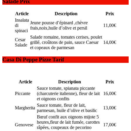
Salade Prix
Article
Description
Prix
Insalata
Jeune pousse d’épinard ,chèvre
di
11,00€
frais,noix,huile d’olive et persil
spinaci
Salade romaine, tomates cerises, poulet
Cesar
grillé, croûtons de pain, sauce Caesar
14,00€
Salade
et copeaux de parmesan
Casa Di Peppe Pizze Tarif
Article
Description
Prix
Sauce tomate, spianata piccante
Piccante
(charcuterie italienne), fleur de lait
16,00€
et oignons confits
Sauce tomate, fleur de lait,
Margherita
13,00€
parmesan, huile d’olive et basilic
Bœuf confit aux oignons mijote 5
heures,fleur de lait fumée, carottes
Genovese
17,00€
râpées, coupeaux de pecorino