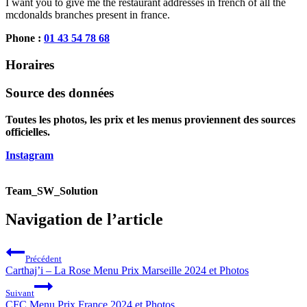
I want you to give me the restaurant addresses in french of all the
mcdonalds branches present in france.
Phone :
01 43 54 78 68
Horaires
Source des données
Toutes les photos, les prix et les menus proviennent des sources
officielles.
Instagram
Team_SW_Solution
Navigation de l’article
Précédent
Carthaj’i – La Rose Menu Prix Marseille 2024 et Photos
Suivant
CFC Menu Prix France 2024 et Photos