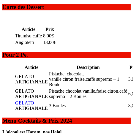
Carte des Dessert
Article
Prix
Tiramisu caffé
8,00€
Angioletti
13,00€
Pour 2 Pe.
Article
Description
P
Pistache, chocolat,
GELATO
vanille,citron,fraise,caffè supremo – 1
3,
ARTIGIANALE
Boule
GELATO
Pistache,chocolat,vanille,fraise,citron,café
6,
ARTIGIANALE
supremo – 2 Boules
GELATO
3 Boules
8,
ARTIGIANALE
Menu Cocktails & Prix 2024
L’alcool est Haram, pas Halal.