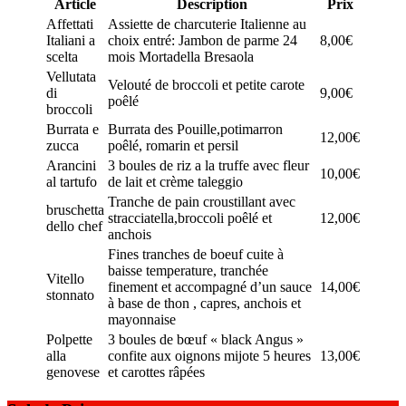
Article
Description
Prix
Affettati
Assiette de charcuterie Italienne au
Italiani a
choix entré: Jambon de parme 24
8,00€
scelta
mois Mortadella Bresaola
Vellutata
Velouté de broccoli et petite carote
di
9,00€
poêlé
broccoli
Burrata e
Burrata des Pouille,potimarron
12,00€
zucca
poêlé, romarin et persil
Arancini
3 boules de riz a la truffe avec fleur
10,00€
al tartufo
de lait et crème taleggio
Tranche de pain croustillant avec
bruschetta
stracciatella,broccoli poêlé et
12,00€
dello chef
anchois
Fines tranches de boeuf cuite à
baisse temperature, tranchée
Vitello
finement et accompagné d’un sauce
14,00€
stonnato
à base de thon , capres, anchois et
mayonnaise
Polpette
3 boules de bœuf « black Angus »
alla
confite aux oignons mijote 5 heures
13,00€
genovese
et carottes râpées