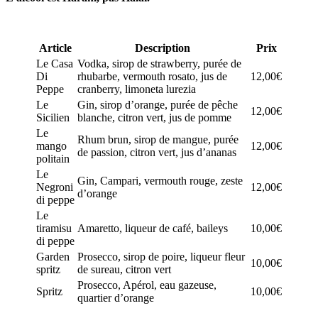
Article
Description
Prix
Le Casa
Vodka, sirop de strawberry, purée de
Di
rhubarbe, vermouth rosato, jus de
12,00€
Peppe
cranberry, limoneta lurezia
Le
Gin, sirop d’orange, purée de pêche
12,00€
Sicilien
blanche, citron vert, jus de pomme
Le
Rhum brun, sirop de mangue, purée
mango
12,00€
de passion, citron vert, jus d’ananas
politain
Le
Gin, Campari, vermouth rouge, zeste
Negroni
12,00€
d’orange
di peppe
Le
tiramisu
Amaretto, liqueur de café, baileys
10,00€
di peppe
Garden
Prosecco, sirop de poire, liqueur fleur
10,00€
spritz
de sureau, citron vert
Prosecco, Apérol, eau gazeuse,
Spritz
10,00€
quartier d’orange