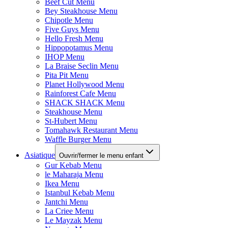
Beef Cut Menu
Bey Steakhouse Menu
Chipotle Menu
Five Guys Menu
Hello Fresh Menu
Hippopotamus Menu
IHOP Menu
La Braise Seclin Menu
Pita Pit Menu
Planet Hollywood Menu
Rainforest Cafe Menu
SHACK SHACK Menu
Steakhouse Menu
St-Hubert Menu
Tomahawk Restaurant Menu
Waffle Burger Menu
Asiatique
Ouvrir/fermer le menu enfant
Gur Kebab Menu
le Maharaja Menu
Ikea Menu
Istanbul Kebab Menu
Jantchi Menu
La Criee Menu
Le Mayzak Menu