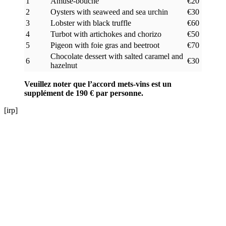
1
Amuse-bouche
€20
2
Oysters with seaweed and sea urchin
€30
3
Lobster with black truffle
€60
4
Turbot with artichokes and chorizo
€50
5
Pigeon with foie gras and beetroot
€70
Chocolate dessert with salted caramel and
6
€30
hazelnut
Veuillez noter que l’accord mets-vins est un
supplément de 190 € par personne.
[irp]