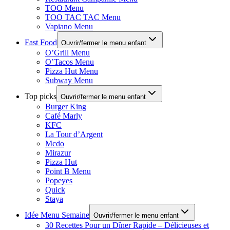
TOO Menu
TOO TAC TAC Menu
Vapiano Menu
Fast Food
Ouvrir/fermer le menu enfant
O’Grill Menu
O’Tacos Menu
Pizza Hut Menu
Subway Menu
Top picks
Ouvrir/fermer le menu enfant
Burger King
Café Marly
KFC
La Tour d’Argent
Mcdo
Mirazur
Pizza Hut
Point B Menu
Popeyes
Quick
Staya
Idée Menu Semaine
Ouvrir/fermer le menu enfant
30 Recettes Pour un Dîner Rapide – Délicieuses et