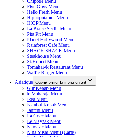
Chipotle Menu
Five Guys Menu
Hello Fresh Menu
Hippopotamus Menu
IHOP Menu
La Braise Seclin Menu
Pita Pit Menu
Planet Hollywood Menu
Rainforest Cafe Menu
SHACK SHACK Menu
Steakhouse Menu
St-Hubert Menu
Tomahawk Restaurant Menu
Waffle Burger Menu
Asiatique
Ouvrir/fermer le menu enfant
Gur Kebab Menu
le Maharaja Menu
Ikea Menu
Istanbul Kebab Menu
Jantchi Menu
La Criee Menu
Le Mayzak Menu
Namaste Menu
Nina Sushi Menu (Carte)