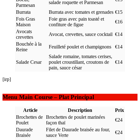
salade roquette et Parmesan
Parmesan
Burrata
Burrata avec tomates et grenades
€15
Fois Gras
Foie gras avec pain toasté et
€16
Maison
confiture de figue
Avocats
Avocat, crevettes, sauce cocktail
€14
crevettes
Bouchée à la
Feuilleté poulet et champignons
€14
Reine
Salade romaine, tomates cerises,
Salade Cesar
poulet croustillant, croutons de
€14
pain, sauce césar
[irp]
Menu Main Course – Plat Principal
Article
Description
Prix
Brochettes de
Brochettes de poulet marinées
€24
Poulet
façon thaï
Daurade
Filet de Daurade braisée au four,
€24
Braisée
sauce Verte