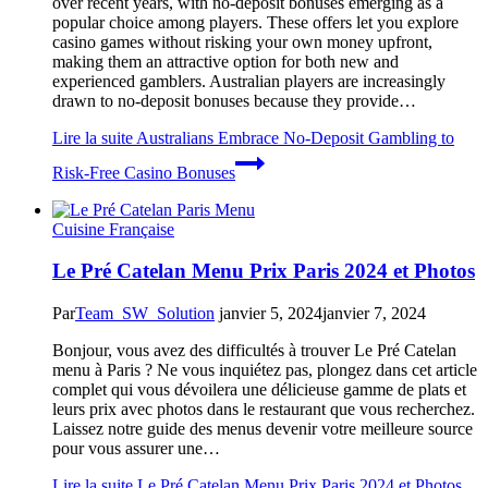
over recent years, with no-deposit bonuses emerging as a
popular choice among players. These offers let you explore
casino games without risking your own money upfront,
making them an attractive option for both new and
experienced gamblers. Australian players are increasingly
drawn to no-deposit bonuses because they provide…
Lire la suite
Australians Embrace No-Deposit Gambling to
Risk-Free Casino Bonuses
Cuisine Française
Le Pré Catelan Menu Prix Paris 2024 et Photos
Par
Team_SW_Solution
janvier 5, 2024
janvier 7, 2024
Bonjour, vous avez des difficultés à trouver Le Pré Catelan
menu à Paris ? Ne vous inquiétez pas, plongez dans cet article
complet qui vous dévoilera une délicieuse gamme de plats et
leurs prix avec photos dans le restaurant que vous recherchez.
Laissez notre guide des menus devenir votre meilleure source
pour vous assurer une…
Lire la suite
Le Pré Catelan Menu Prix Paris 2024 et Photos