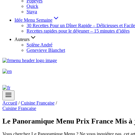
Popeyes
Quick
Staya
Idée Menu Semaine
30 Recettes Pour un Dîner Rapide – Délicieuses et Facil
Recettes rapides pour le déjeuner – 15 minutes d’idées
Auteurs
Solène André
Genevieve Blanchet
Accueil
/
Cuisine Française
/
Cuisine Française
Le Panoramique Menu Prix France Mis à 
Vous cherchez Le Panoramique Menu ? Ne vous inquiétez pas, cet article