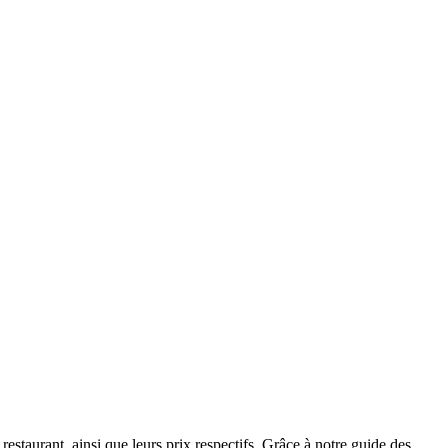
staurant, ainsi que leurs prix respectifs. Grâce à notre guide des