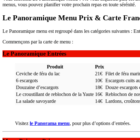
menus, vous pouvez planifier votre prochain repas en toute sérénité.
Le Panoramique Menu Prix & Carte Fran
Le Panoramique menu est regroupé dans les catégories suivantes : Entr
Commençons par la carte de menu :
Le Panoramique Entrées
Produit
Prix
Ceviche de féra du lac
21€
Filet de féra mar
6 escargots
10€
Escargots cuits au
Douzaine d’escargots
18€
Douze escargots c
Le croustillant de reblochon de la Yaute
16€
Reblochon de nos 
La salade savoyarde
14€
Lardons, croûtons
Visitez
le Panorama menu
, pour plus d’options d’entrées.