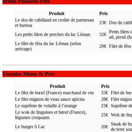
Menu Poissons Prix
Produit
Prix
Le dos de cabillaud en croûte de parmesan
23€
Dos de cabil
et harissa
Petits filet
Les petits filets de perches du lac Léman
32€
ail, persil (h
Le filet de féra du lac Léman (selon
29€
Filet de fér
arrivage)
Viandes Menu & Prix
Produit
Prix
Le filet de bœuf (France) marchand de vin
33€
Filet de bœ
Le filet mignon de veau sauce apicius
28€
Filet migno
Le suprême de volaille à l’orange
23€
Suprême de 
Le wok de linguines et bœuf (France),
25€
Wok de lin
légumes croquants
Steak de b
Le burger ô Lac
20€
de terre so