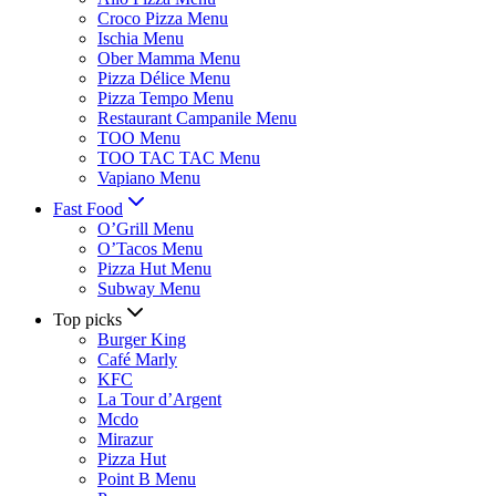
Croco Pizza Menu
Ischia Menu
Ober Mamma Menu
Pizza Délice Menu
Pizza Tempo Menu
Restaurant Campanile Menu
TOO Menu
TOO TAC TAC Menu
Vapiano Menu
Fast Food
O’Grill Menu
O’Tacos Menu
Pizza Hut Menu
Subway Menu
Top picks
Burger King
Café Marly
KFC
La Tour d’Argent
Mcdo
Mirazur
Pizza Hut
Point B Menu