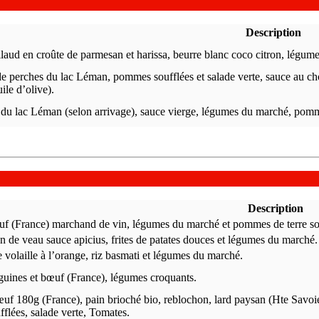
Description
laud en croûte de parmesan et harissa, beurre blanc coco citron, légume
s de perches du lac Léman, pommes soufflées et salade verte, sauce au choi
uile d’olive).
a du lac Léman (selon arrivage), sauce vierge, légumes du marché, pomme
Description
uf (France) marchand de vin, légumes du marché et pommes de terre so
n de veau sauce apicius, frites de patates douces et légumes du marché.
volaille à l’orange, riz basmati et légumes du marché.
guines et bœuf (France), légumes croquants.
œuf 180g (France), pain brioché bio, reblochon, lard paysan (Hte Savo
ufflées, salade verte, Tomates.