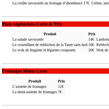
La croûte savoyarde au fromage d’abondance
17€
Crème, lar
Plats végétariens Carte & Prix
Produit
Prix
La salade savoyarde
14€
Lardons,
Le croustillant de reblochon de la Yaute sans lard
16€
Reblocho
Le wok de linguine et légumes croquants
20€
Wok de 
Fromages Menu Carte
Produit
Prix
L’assiette de fromages
12€
La demi-assiette de fromages
7€