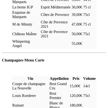
Marquets
La berne IGP
Esprit Méditerranée
36,00€
75 cl
Esquisse de
Côtes de Provence
39,00€
75cl
Marquets
Côte de Provence
M de Minuty
47,00€
75 cl
2021
Côte de Provence
Château MaÏme
50,00€
75cl
2021
Whispering
55,00€
Angel
Champagnes Menu Carte
Vin
Appellation
Prix
Volume
Coupe de champagne
Brut Grand
15,00€
14cl
La Nouvelle
Cru
Brut
Louis Roederer
120,00€
75cl
Premier
Blanc de
Ruinart
180,00€
Blancs