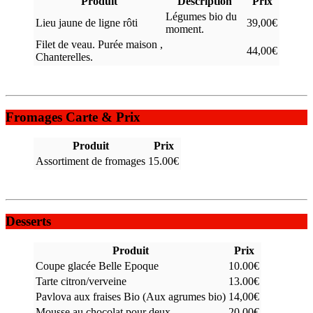
Produit
Description
Prix
Légumes bio du
Lieu jaune de ligne rôti
39,00€
moment.
Filet de veau. Purée maison ,
44,00€
Chanterelles.
Fromages Carte & Prix
Produit
Prix
Assortiment de fromages
15.00€
Desserts
Produit
Prix
Coupe glacée Belle Epoque
10.00€
Tarte citron/verveine
13.00€
Pavlova aux fraises Bio (Aux agrumes bio)
14,00€
Mousse au chocolat pour deux
20.00€