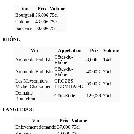
Vin
Prix
Volume
Bourgueil
36.00€
75cl
Chinon
43.00€
75cl
Sancerre
50.00€
75cl
RHÔNE
Vin
Appellation
Prix
Volume
Côtes-du-
Amour de Fruit Bio
8,00€
14cl
Rhône
Côtes-du-
Amour de Fruit Bio
40,00€
75cl
Rhône
Les Meysonniers,
CROZES
59,00€
75cl
Michel Chapoutier
HERMITAGE
Domaine
Côte-Rôtie
120,00€
75cl
Bonnefond
LANGUEDOC
Vin
Prix
Volume
Enlèvement demandé
37.00€
75cl
Faugères
40.00€
75cl