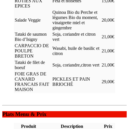
RÔTIES AUX
Féta et noisettes
15,00€
EPICES
Quinoa Bio du Perche et
légumes Bio du moment,
Salade Veggie
20,00€
vinaigrette miel et
gingembre
Tataki de saumon
Soja, coriandre et citron
21,00€
Bio d’Isigny
vert
CARPACCIO DE
Wasabi, huile de basilic et
POULPE
21,00€
citron
BRETON
Tataki de filet de
Soja, coriandre,citron vert
21,00€
boeuf
FOIE GRAS DE
CANARD
PICKLES ET PAIN
29,00€
FRANCAIS FAIT
BRIOCHÉ
MAISON
Plats Menu & Prix
Produit
Description
Prix