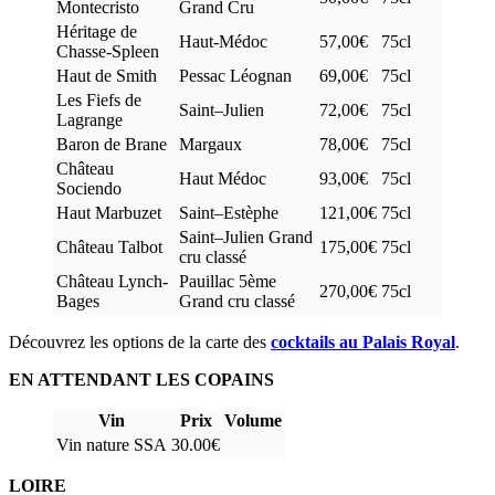
Montecristo
Grand Cru
Héritage de
Haut-Médoc
57,00€
75cl
Chasse-Spleen
Haut de Smith
Pessac Léognan
69,00€
75cl
Les Fiefs de
Saint–Julien
72,00€
75cl
Lagrange
Baron de Brane
Margaux
78,00€
75cl
Château
Haut Médoc
93,00€
75cl
Sociendo
Haut Marbuzet
Saint–Estèphe
121,00€
75cl
Saint–Julien Grand
Château Talbot
175,00€
75cl
cru classé
Château Lynch-
Pauillac 5ème
270,00€
75cl
Bages
Grand cru classé
Découvrez les options de la carte des
cocktails au Palais Royal
.
EN ATTENDANT LES COPAINS
Vin
Prix
Volume
Vin nature SSA
30.00€
LOIRE