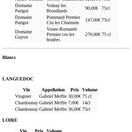
Domaine
Volnay les
90,00€
75cl
Parigot
Brouillards
Domaine
Pommard Premier
147,00€
75cl
Parigot
Cru les Charmots
Vosne-Romanée
Domaine
Premier cru les
270,00€
75 cl
Guyon
brulées
Blancs
LANGUEDOC
Vin
Appellation
Prix
Volume
Viognier
Gabriel Meffre
30,00€
75 cl
Chardonnay
Gabriel Meffre
7,00€
14cl
Chardonnay
Gabriel Meffre
36,00€
75cl
LOIRE
Vin
Prix
Volume