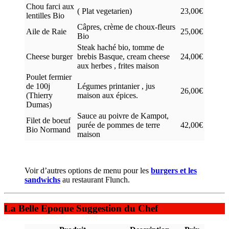
Chou farci aux
( Plat vegetarien)
23,00€
lentilles Bio
Câpres, crème de choux-fleurs
Aile de Raie
25,00€
Bio
Steak haché bio, tomme de
Cheese burger
brebis Basque, cream cheese
24,00€
aux herbes , frites maison
Poulet fermier
de 100j
Légumes printanier , jus
26,00€
(Thierry
maison aux épices.
Dumas)
Sauce au poivre de Kampot,
Filet de boeuf
purée de pommes de terre
42,00€
Bio Normand
maison
Voir d’autres options de menu pour les
burgers et les
sandwichs
au restaurant Flunch.
La Belle Epoque Suggestion du Chef