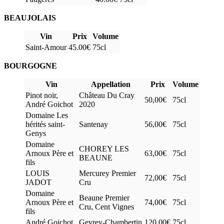
BEAUJOLAIS
Vin
Prix
Volume
Saint-Amour
45.00€
75cl
BOURGOGNE
Vin
Appellation
Prix
Volume
Pinot noir,
Château Du Cray
50,00€
75cl
André Goichot
2020
Domaine Les
hérités saint-
Santenay
56,00€
75cl
Genys
Domaine
CHOREY LES
Arnoux Père et
63,00€
75cl
BEAUNE
fils
LOUIS
Mercurey Premier
72,00€
75cl
JADOT
Cru
Domaine
Beaune Premier
Arnoux Père et
74,00€
75cl
Cru, Cent Vignes
fils
André Goichot
Gevrey-Chambertin
120,00€
75cl