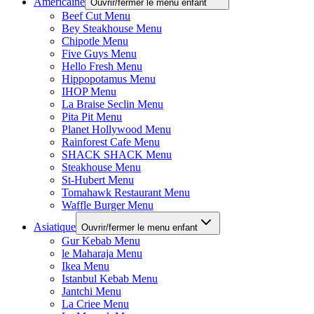
Américaine
Ouvrir/fermer le menu enfant
Beef Cut Menu
Bey Steakhouse Menu
Chipotle Menu
Five Guys Menu
Hello Fresh Menu
Hippopotamus Menu
IHOP Menu
La Braise Seclin Menu
Pita Pit Menu
Planet Hollywood Menu
Rainforest Cafe Menu
SHACK SHACK Menu
Steakhouse Menu
St-Hubert Menu
Tomahawk Restaurant Menu
Waffle Burger Menu
Asiatique
Ouvrir/fermer le menu enfant
Gur Kebab Menu
le Maharaja Menu
Ikea Menu
Istanbul Kebab Menu
Jantchi Menu
La Criee Menu