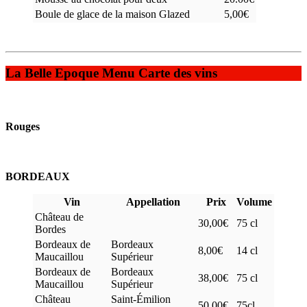
Boule de glace de la maison Glazed
5,00€
La Belle Epoque Menu Carte des vins
Rouges
BORDEAUX
Vin
Appellation
Prix
Volume
Château de
30,00€
75 cl
Bordes
Bordeaux de
Bordeaux
8,00€
14 cl
Maucaillou
Supérieur
Bordeaux de
Bordeaux
38,00€
75 cl
Maucaillou
Supérieur
Château
Saint-Émilion
50,00€
75cl