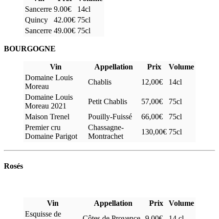
Sancerre
9.00€
14cl
Quincy
42.00€
75cl
Sancerre
49.00€
75cl
BOURGOGNE
Vin
Appellation
Prix
Volume
Domaine Louis
Chablis
12,00€
14cl
Moreau
Domaine Louis
Petit Chablis
57,00€
75cl
Moreau 2021
Maison Trenel
Pouilly-Fuissé
66,00€
75cl
Premier cru
Chassagne-
130,00€
75cl
Domaine Parigot
Montrachet
Rosés
Vin
Appellation
Prix
Volume
Esquisse de
Côtes de Provence
9,00€
14 cl