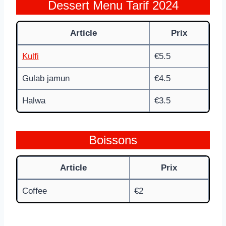
Dessert Menu Tarif 2024
Article
Prix
Kulfi
€5.5
Gulab jamun
€4.5
Halwa
€3.5
Boissons
Article
Prix
Coffee
€2