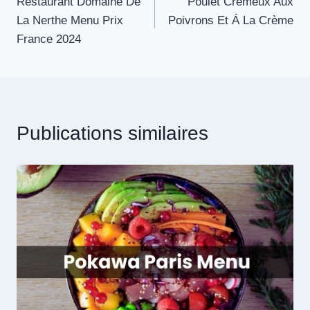
Restaurant Domaine De
Poulet Crémeux Aux
de
La Nerthe Menu Prix
Poivrons Et Á La Crème
l’article
France 2024
Publications similaires