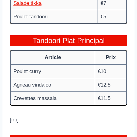
Salade tikka
€7
Poulet tandoori
€5
Tandoori Plat Principal
Article
Prix
Poulet curry
€10
Agneau vindaloo
€12.5
Crevettes massala
€11.5
[irp]