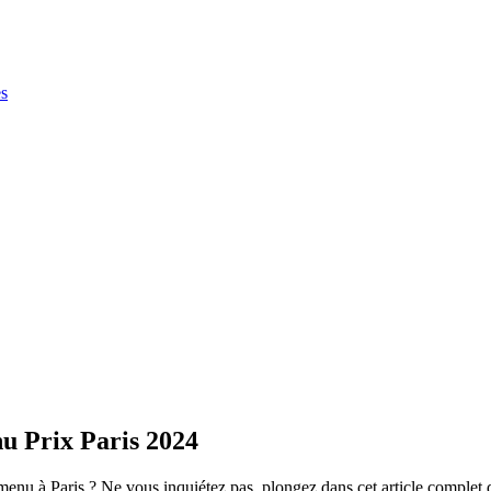
es
u Prix Paris 2024
menu à Paris ? Ne vous inquiétez pas, plongez dans cet article complet 