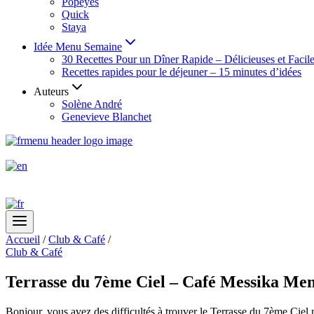
Popeyes
Quick
Staya
Idée Menu Semaine
30 Recettes Pour un Dîner Rapide – Délicieuses et Facil
Recettes rapides pour le déjeuner – 15 minutes d’idées
Auteurs
Solène André
Genevieve Blanchet
Accueil
/
Club & Café
/
Club & Café
Terrasse du 7ème Ciel – Café Messika Men
Bonjour, vous avez des difficultés à trouver le Terrasse du 7ème Ciel 