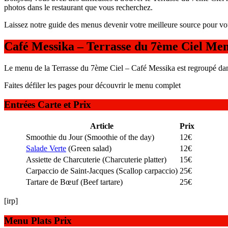
photos dans le restaurant que vous recherchez.
Laissez notre guide des menus devenir votre meilleure source pour vo
Café Messika – Terrasse du 7ème Ciel Men
Le menu de la Terrasse du 7ème Ciel – Café Messika est regroupé dans l
Faites défiler les pages pour découvrir le menu complet
Entrées Carte et Prix
Article
Prix
Smoothie du Jour (Smoothie of the day)
12€
Salade Verte
(Green salad)
12€
Assiette de Charcuterie (Charcuterie platter)
15€
Carpaccio de Saint-Jacques (Scallop carpaccio)
25€
Tartare de Bœuf (Beef tartare)
25€
[irp]
Menu Plats Prix