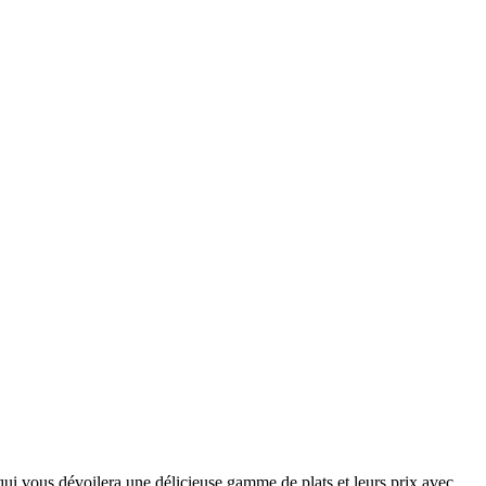
qui vous dévoilera une délicieuse gamme de plats et leurs prix avec