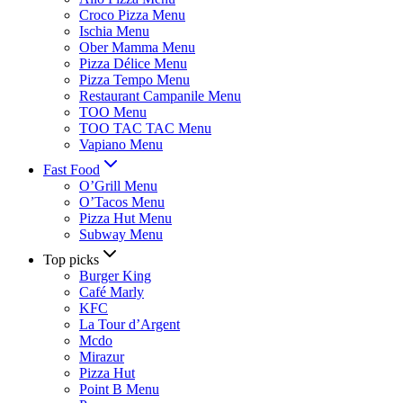
Croco Pizza Menu
Ischia Menu
Ober Mamma Menu
Pizza Délice Menu
Pizza Tempo Menu
Restaurant Campanile Menu
TOO Menu
TOO TAC TAC Menu
Vapiano Menu
Fast Food
O’Grill Menu
O’Tacos Menu
Pizza Hut Menu
Subway Menu
Top picks
Burger King
Café Marly
KFC
La Tour d’Argent
Mcdo
Mirazur
Pizza Hut
Point B Menu