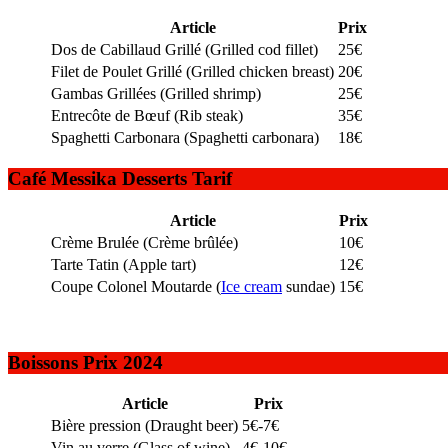
Article
Prix
Dos de Cabillaud Grillé (Grilled cod fillet)
25€
Filet de Poulet Grillé (Grilled chicken breast)
20€
Gambas Grillées (Grilled shrimp)
25€
Entrecôte de Bœuf (Rib steak)
35€
Spaghetti Carbonara (Spaghetti carbonara)
18€
Café Messika Desserts Tarif
Article
Prix
Crème Brulée (Crème brûlée)
10€
Tarte Tatin (Apple tart)
12€
Coupe Colonel Moutarde (
Ice cream
sundae)
15€
Boissons Prix 2024
Article
Prix
Bière pression (Draught beer)
5€-7€
Vin au verre (Glass of wine)
4€-10€