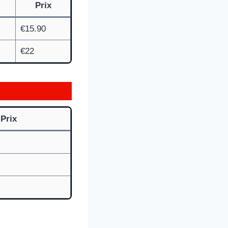
Prix
€15.90
€22
Prix