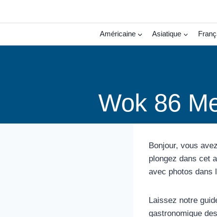
Aller
au
contenu
Américaine
Asiatique
Franç
Wok 86 Me
Bonjour, vous avez
plongez dans cet a
avec photos dans l
Laissez notre guid
gastronomique des 