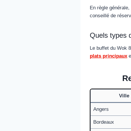
En règle générale,
conseillé de réser
Quels types 
Le buffet du Wok 
plats principaux
e
Re
Ville
Angers
Bordeaux