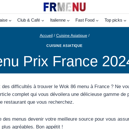
aise
Club & Café
Italienne
Fast Food
Top picks
Accueil
/
Cuisine Asiatique
/
CUISINE ASIATIQUE
nu Prix France 2024
 des difficultés à trouver le Wok 86 menu à France ? Ne vou
rticle complet qui vous dévoilera une délicieuse gamme de pl
e restaurant que vous recherchez.
e des menus devenir votre meilleure source pour vous assu
plus agréables. Bon appétit !