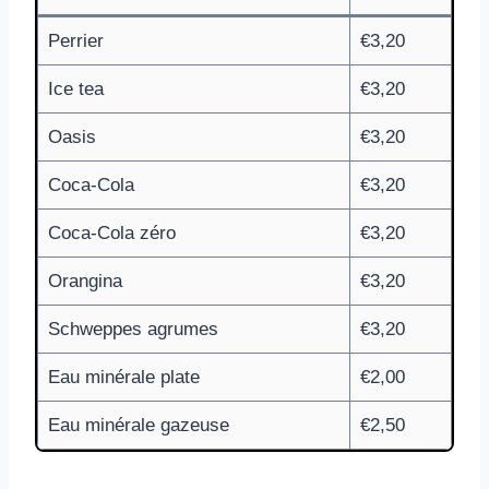
Perrier
€3,20
Ice tea
€3,20
Oasis
€3,20
Coca-Cola
€3,20
Coca-Cola zéro
€3,20
Orangina
€3,20
Schweppes agrumes
€3,20
Eau minérale plate
€2,00
Eau minérale gazeuse
€2,50