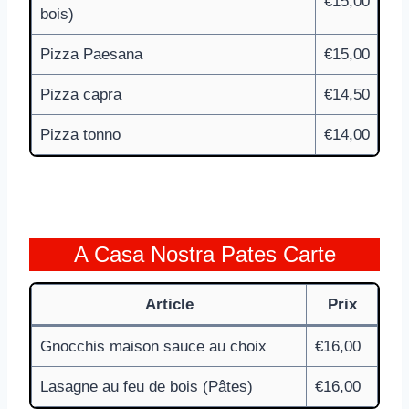
€15,00
bois)
Pizza Paesana
€15,00
Pizza capra
€14,50
Pizza tonno
€14,00
A Casa Nostra Pates Carte
Article
Prix
Gnocchis maison sauce au choix
€16,00
Lasagne au feu de bois (Pâtes)
€16,00