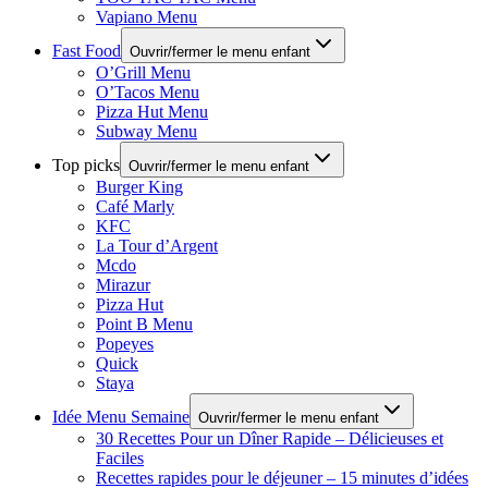
Vapiano Menu
Fast Food
Ouvrir/fermer le menu enfant
O’Grill Menu
O’Tacos Menu
Pizza Hut Menu
Subway Menu
Top picks
Ouvrir/fermer le menu enfant
Burger King
Café Marly
KFC
La Tour d’Argent
Mcdo
Mirazur
Pizza Hut
Point B Menu
Popeyes
Quick
Staya
Idée Menu Semaine
Ouvrir/fermer le menu enfant
30 Recettes Pour un Dîner Rapide – Délicieuses et
Faciles
Recettes rapides pour le déjeuner – 15 minutes d’idées