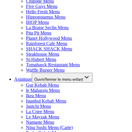
Chipotle Menu
Five Guys Menu
Hello Fresh Menu
Hippopotamus Menu
IHOP Menu
La Braise Seclin Menu
Pita Pit Menu
Planet Hollywood Menu
Rainforest Cafe Menu
SHACK SHACK Menu
Steakhouse Menu
St-Hubert Menu
Tomahawk Restaurant Menu
Waffle Burger Menu
Asiatique
Ouvrir/fermer le menu enfant
Gur Kebab Menu
le Maharaja Menu
Ikea Menu
Istanbul Kebab Menu
Jantchi Menu
La Criee Menu
Le Mayzak Menu
Namaste Menu
Nina Sushi Menu (Carte)