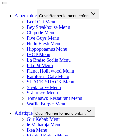
Américaine
Ouvrir/fermer le menu enfant
Beef Cut Menu
Bey Steakhouse Menu
Chipotle Menu
Five Guys Menu
Hello Fresh Menu
Hippopotamus Menu
IHOP Menu
La Braise Seclin Menu
Pita Pit Menu
Planet Hollywood Menu
Rainforest Cafe Menu
SHACK SHACK Menu
Steakhouse Menu
St-Hubert Menu
Tomahawk Restaurant Menu
Waffle Burger Menu
Asiatique
Ouvrir/fermer le menu enfant
Gur Kebab Menu
le Maharaja Menu
Ikea Menu
Istanbul Kebab Menu