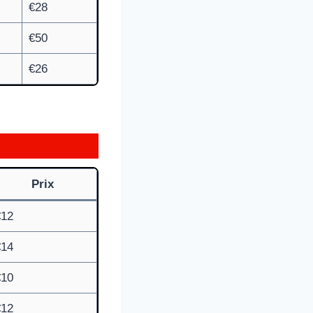
€28
€50
€26
Prix
€12
€14
€10
€12