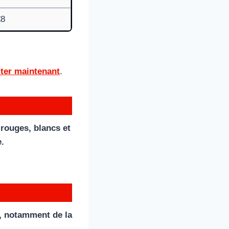
€8
iter maintenant
.
 rouges, blancs et
e.
, notamment de la