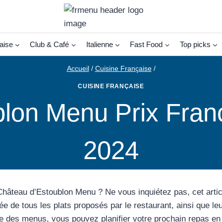
aise
Club & Café
Italienne
Fast Food
Top picks
Accueil
/
Cuisine Française
/
CUISINE FRANÇAISE
lon Menu Prix Franc
2024
hâteau d’Estoublon Menu ? Ne vous inquiétez pas, cet arti
ée de tous les plats proposés par le restaurant, ainsi que leu
e des menus, vous pouvez planifier votre prochain repas en 