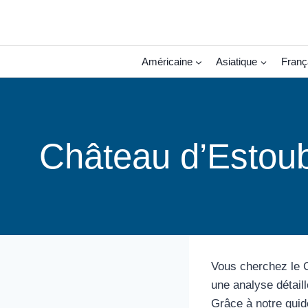
Aller
au
contenu
Américaine
Asiatique
Franç
Château d’Estoub
Vous cherchez le C
une analyse détaill
Grâce à notre guid