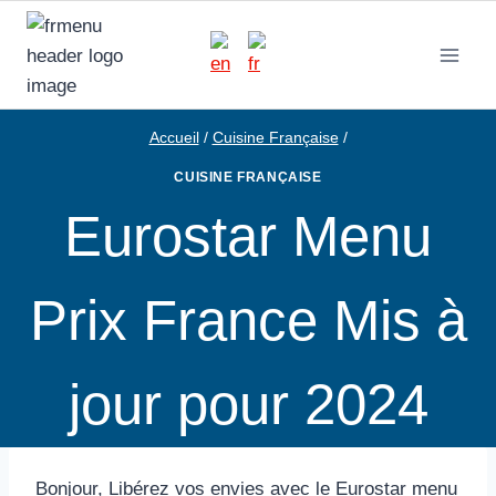
Aller
au
contenu
Accueil
/
Cuisine Française
/
CUISINE FRANÇAISE
Eurostar Menu
Prix France Mis à
jour pour 2024
Bonjour, Libérez vos envies avec le Eurostar menu