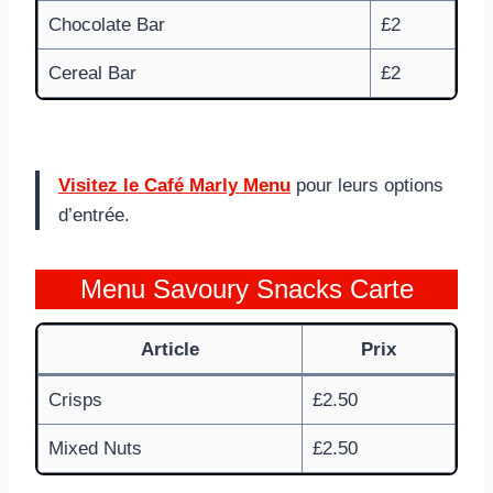
Chocolate Bar
£2
Cereal Bar
£2
Visitez le Café Marly Menu
pour leurs options
d’entrée.
Menu Savoury Snacks Carte
Article
Prix
Crisps
£2.50
Mixed Nuts
£2.50