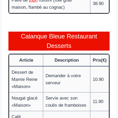
Pavé de
thon
rossini (foie gras
38.90
maison, flambé au cognac)
Calanque Bleue Restaurant
Desserts
Article
Description
Prix(€)
Dessert de
Demander à votre
Mamie Reine
10.90
serveur
«Maison»
Nougat glacé
Servie avec son
11.90
«Maison»
coulis de framboises
Café