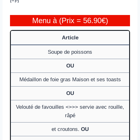
Menu à (Prix = 56.90€)
Article
Soupe de poissons
OU
Médaillon de foie gras Maison et ses toasts
OU
Velouté de favouilles <>>> servie avec rouille,
râpé
et croutons.
OU