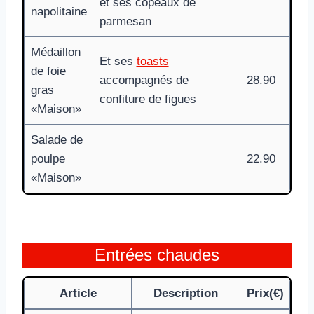
et ses copeaux de
napolitaine
parmesan
Médaillon
Et ses
toasts
de foie
accompagnés de
28.90
gras
confiture de figues
«Maison»
Salade de
poulpe
22.90
«Maison»
Entrées chaudes
Article
Description
Prix(€)