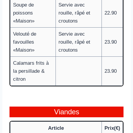
Soupe de
Servie avec
poissons
rouille, râpé et
22.90
«Maison»
croutons
Velouté de
Servie avec
favouilles
rouille, râpé et
23.90
«Maison»
croutons
Calamars frits à
la persillade &
23.90
citron
Viandes
Article
Prix(€)