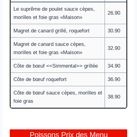
Le suprême de poulet sauce cèpes,
26.90
morilles et foie gras «Maison»
Magret de canard grillé, roquefort
30.90
Magret de canard sauce cèpes,
32.90
morilles et foie gras «Maison»
Côte de bœuf <<Simmental>> grillée
34.90
Côte de bœuf roquefort
36.90
Côte de bœuf sauce cèpes, morilles et
38.90
foie gras
Poissons Prix des Menu