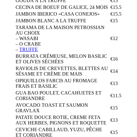
GOUDA À LA TRUFFE
€15
CECINA DE BOEUF DE GALICE, 24 MOIS
€15.5
JAMBON IBERICO «CASA CONEJOS»
€15.5
JAMBON BLANC A LA TRUFFE
€15
TARAMA DE LA MAISON PETROSSIAN
AU CHOIX
– WASABI
€12
– O CRABE
–
TRUFFE
BURRATA CRÉMEUSE, MELON BASILIC
€16
ET OLIVES SÉCHÉES
RAVIOLIS DE CREVETTES, BLETTES AU
€14
SÉSAME ET CRÈME DE MAIS
OPIQUILLOS FARCIS AU FROMAGE
€13
FRAIS ET BASILIC
GUA BAO POULET, CACAHUETES ET
€11.5
CORIANDRE
AVOCADO TOAST ET SAUMON
€15
GRAVLAX
PATATE DOUCE ROTIE, CREME FETA
€13
AUX HERBES, PIGNONS ET ROQUETTE
CEVICHE CABILLAUD, YUZU, PÊCHE
€15
ET CORIANDRE