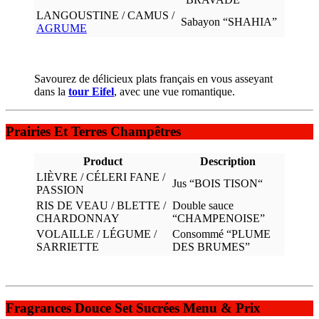
LANGOUSTINE / CAMUS /
Sabayon “SHAHIA”
AGRUME
Savourez de délicieux plats français en vous asseyant
dans la
tour Eifel
, avec une vue romantique.
Prairies Et Terres Champêtres
Product
Description
LIÈVRE / CÉLERI FANE /
Jus “BOIS TISON“
PASSION
RIS DE VEAU / BLETTE /
Double sauce
CHARDONNAY
“CHAMPENOISE”
VOLAILLE / LÉGUME /
Consommé “PLUME
SARRIETTE
DES BRUMES”
Fragrances Douce Set Sucrées Menu & Prix