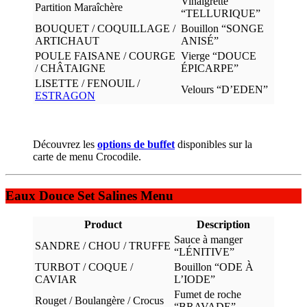
Vinaigrette
Partition Maraîchère
“TELLURIQUE”
BOUQUET / COQUILLAGE /
Bouillon “SONGE
ARTICHAUT
ANISÉ”
POULE FAISANE / COURGE
Vierge “DOUCE
/ CHÂTAIGNE
ÉPICARPE”
LISETTE / FENOUIL /
Velours “D’EDEN”
ESTRAGON
Découvrez les
options de buffet
disponibles sur la
carte de menu Crocodile.
Eaux Douce Set Salines Menu
Product
Description
Sauce à manger
SANDRE / CHOU / TRUFFE
“LÉNITIVE”
TURBOT / COQUE /
Bouillon “ODE À
CAVIAR
L’IODE”
Fumet de roche
Rouget / Boulangère / Crocus
“BRAVADE”