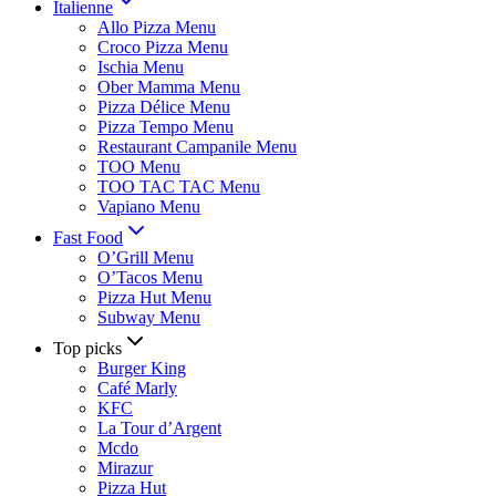
Italienne
Allo Pizza Menu
Croco Pizza Menu
Ischia Menu
Ober Mamma Menu
Pizza Délice Menu
Pizza Tempo Menu
Restaurant Campanile Menu
TOO Menu
TOO TAC TAC Menu
Vapiano Menu
Fast Food
O’Grill Menu
O’Tacos Menu
Pizza Hut Menu
Subway Menu
Top picks
Burger King
Café Marly
KFC
La Tour d’Argent
Mcdo
Mirazur
Pizza Hut