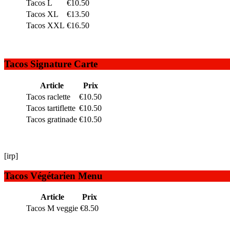
Tacos L
€10.50
Tacos XL
€13.50
Tacos XXL
€16.50
Tacos Signature Carte
Article
Prix
Tacos raclette
€10.50
Tacos tartiflette
€10.50
Tacos gratinade
€10.50
[irp]
Tacos Végétarien Menu
Article
Prix
Tacos M veggie
€8.50