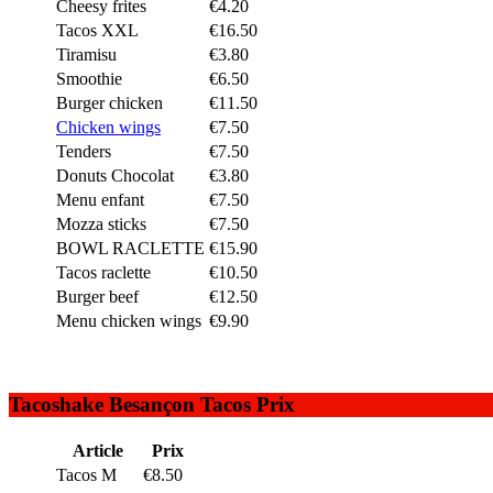
Cheesy frites
€4.20
Tacos XXL
€16.50
Tiramisu
€3.80
Smoothie
€6.50
Burger chicken
€11.50
Chicken wings
€7.50
Tenders
€7.50
Donuts Chocolat
€3.80
Menu enfant
€7.50
Mozza sticks
€7.50
BOWL RACLETTE
€15.90
Tacos raclette
€10.50
Burger beef
€12.50
Menu chicken wings
€9.90
Tacoshake Besançon Tacos Prix
Article
Prix
Tacos M
€8.50