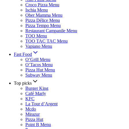
Croco Pizza Menu
Ischia Menu
Ober Mamma Menu
Pizza Délice Menu
Pizza Tempo Menu
Restaurant Campanile Menu
TOO Menu
TOO TAC TAC Menu
Vapiano Menu
Fast Food
O’Grill Menu
O’Tacos Menu
Pizza Hut Menu
Subway Menu
Top picks
Burger King
Café Marly
KFC
La Tour d’Argent
Mcdo
Mirazur
Pizza Hut
Point B Menu