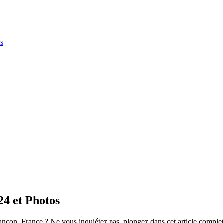
es
4 et Photos
nçon, France ? Ne vous inquiétez pas, plongez dans cet article complet