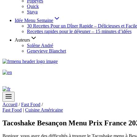
Popeyes
Quick
Staya
Idée Menu Semaine
30 Recettes Pour un Dîner Rapide – Délicieuses et Facil
Recettes rapides pour le déjeuner – 15 minutes d’idées
Auteurs
Solène André
Genevieve Blanchet
Accueil
/
Fast Food
/
Fast Food
|
Cuisine Américaine
Tacoshake Besançon Menu Prix France 202
Bonjour, vous avez des difficultés à trouver le Tacoshake menu à Besa