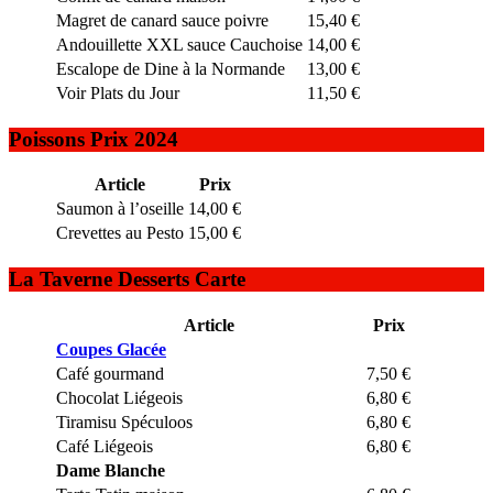
Magret de canard sauce poivre
15,40 €
Andouillette XXL sauce Cauchoise
14,00 €
Escalope de Dine à la Normande
13,00 €
Voir Plats du Jour
11,50 €
Poissons Prix 2024
Article
Prix
Saumon à l’oseille
14,00 €
Crevettes au Pesto
15,00 €
La Taverne Desserts Carte
Article
Prix
Coupes Glacée
Café gourmand
7,50 €
Chocolat Liégeois
6,80 €
Tiramisu Spéculoos
6,80 €
Café Liégeois
6,80 €
Dame Blanche