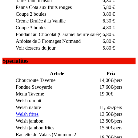
Tarte Tatin maison
6,80 €
Panna Cota aux fruits rouges
5,80 €
Coupe 2 boules
3,80 €
Crème Brulée à la Vanille
6,30 €
Coupe 3 boules
4,80 €
Fondant au Chocolat (Caramel beurre salée)
6,80 €
Ardoise de 3 Fromages Normand
6,80 €
Voir desserts du jour
5,80 €
Specialites
Article
Prix
Choucroute Taverne
14,00€/pers
Fondue Savoyarde
17,60€/pers
Menu Taverne
19,00€
Welsh rarebit
Welsh nature
11,50€/pers
Welsh frites
13,50€/pers
Welsh jambon
13,50€/pers
Welsh jambon frites
15,50€/pers
Raclette du Valais (Minimum 2
19,70€/pers