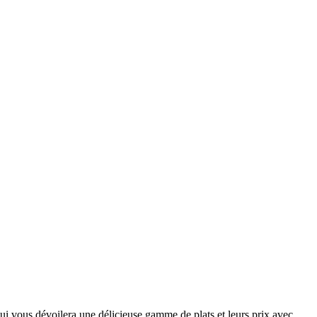
ui vous dévoilera une délicieuse gamme de plats et leurs prix avec