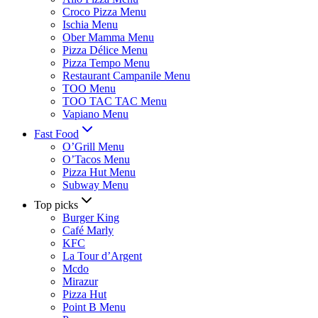
Croco Pizza Menu
Ischia Menu
Ober Mamma Menu
Pizza Délice Menu
Pizza Tempo Menu
Restaurant Campanile Menu
TOO Menu
TOO TAC TAC Menu
Vapiano Menu
Fast Food
O’Grill Menu
O’Tacos Menu
Pizza Hut Menu
Subway Menu
Top picks
Burger King
Café Marly
KFC
La Tour d’Argent
Mcdo
Mirazur
Pizza Hut
Point B Menu