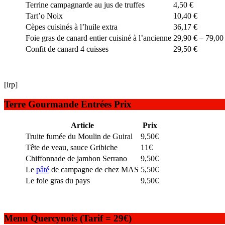
Terrine campagnarde au jus de truffes
4,50 €
Tart’o Noix
10,40 €
Cèpes cuisinés à l’huile extra
36,17 €
Foie gras de canard entier cuisiné à l’ancienne
29,90 € – 79,00
Confit de canard 4 cuisses
29,50 €
[irp]
Terre Gourmande Entrées Prix
Article
Prix
Truite fumée du Moulin de Guiral
9,50€
Tête de veau, sauce Gribiche
11€
Chiffonnade de jambon Serrano
9,50€
Le
pâté
de campagne de chez MAS
5,50€
Le foie gras du pays
9,50€
Menu Quercynois (Tarif = 29€)