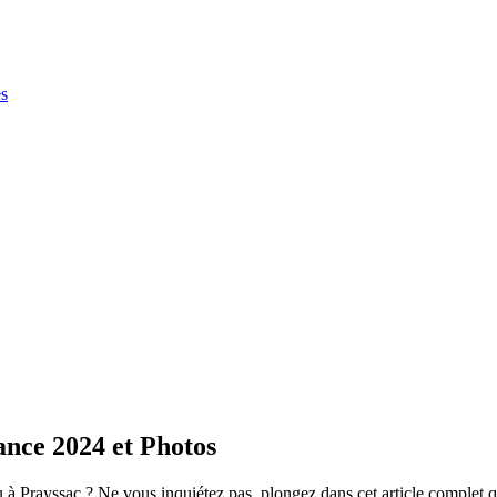
es
nce 2024 et Photos
à Prayssac ? Ne vous inquiétez pas, plongez dans cet article complet q