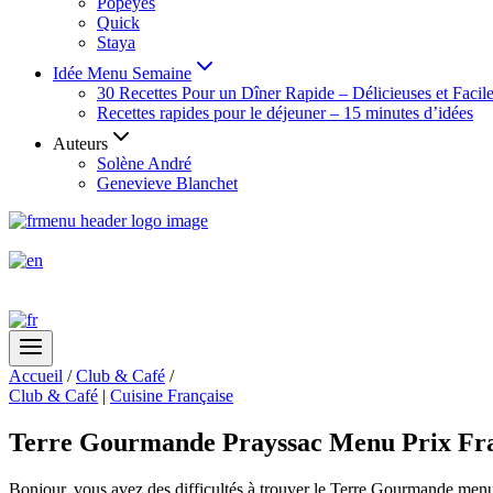
Popeyes
Quick
Staya
Idée Menu Semaine
30 Recettes Pour un Dîner Rapide – Délicieuses et Facil
Recettes rapides pour le déjeuner – 15 minutes d’idées
Auteurs
Solène André
Genevieve Blanchet
Accueil
/
Club & Café
/
Club & Café
|
Cuisine Française
Terre Gourmande Prayssac Menu Prix Fra
Bonjour, vous avez des difficultés à trouver le Terre Gourmande menu 