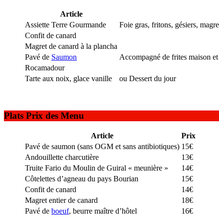
Article
Assiette Terre Gourmande
Foie gras, fritons, gésiers, ma
Confit de canard
Magret de canard à la plancha
Pavé de
Saumon
Accompagné de frites maison et
Rocamadour
Tarte aux noix, glace vanille
ou Dessert du jour
Plats Prix des Menu
Article
Prix
Pavé de saumon (sans OGM et sans antibiotiques)
15€
Andouillette charcutière
13€
Truite Fario du Moulin de Guiral « meunière »
14€
Côtelettes d’agneau du pays Bourian
15€
Confit de canard
14€
Magret entier de canard
18€
Pavé de
boeuf
, beurre maître d’hôtel
16€