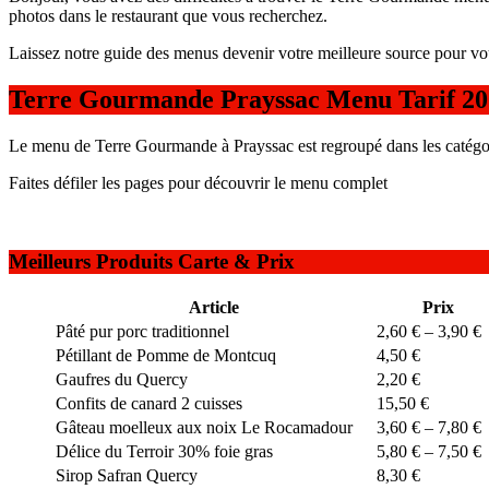
photos dans le restaurant que vous recherchez.
Laissez notre guide des menus devenir votre meilleure source pour vo
Terre Gourmande Prayssac Menu Tarif 20
Le menu de Terre Gourmande à Prayssac est regroupé dans les catégori
Faites défiler les pages pour découvrir le menu complet
Meilleurs Produits Carte & Prix
Article
Prix
Pâté pur porc traditionnel
2,60 € – 3,90 €
Pétillant de Pomme de Montcuq
4,50 €
Gaufres du Quercy
2,20 €
Confits de canard 2 cuisses
15,50 €
Gâteau moelleux aux noix Le Rocamadour
3,60 € – 7,80 €
Délice du Terroir 30% foie gras
5,80 € – 7,50 €
Sirop Safran Quercy
8,30 €