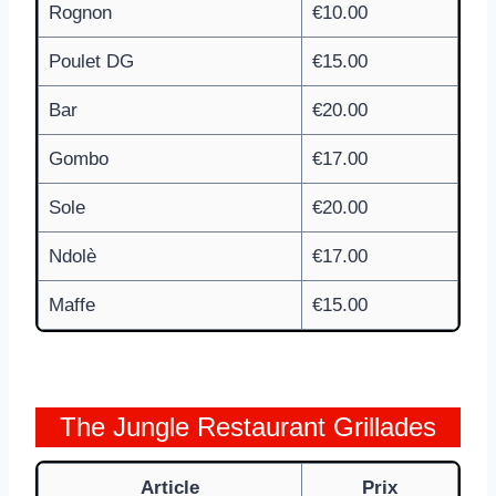
Rognon
€10.00
Poulet DG
€15.00
Bar
€20.00
Gombo
€17.00
Sole
€20.00
Ndolè
€17.00
Maffe
€15.00
The Jungle Restaurant Grillades
Article
Prix