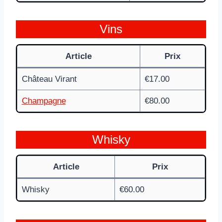
Vins
Article
Prix
Château Virant
€17.00
Champagne
€80.00
Whisky
Article
Prix
Whisky
€60.00