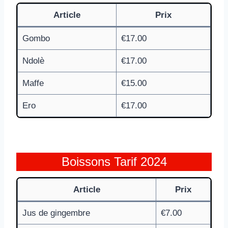
Article
Prix
Gombo
€17.00
Ndolè
€17.00
Maffe
€15.00
Ero
€17.00
Boissons Tarif 2024
Article
Prix
Jus de gingembre
€7.00