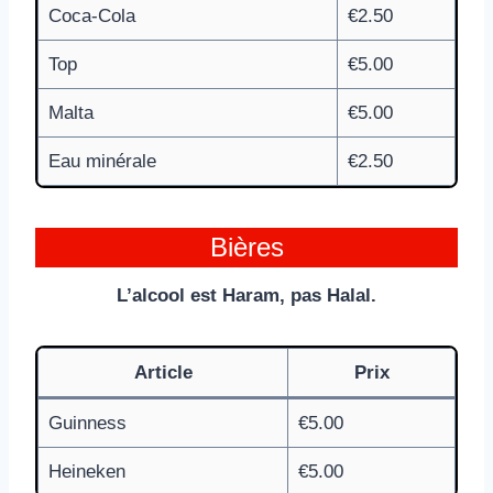
Coca-Cola
€2.50
Top
€5.00
Malta
€5.00
Eau minérale
€2.50
Bières
L’alcool est Haram, pas Halal.
Article
Prix
Guinness
€5.00
Heineken
€5.00