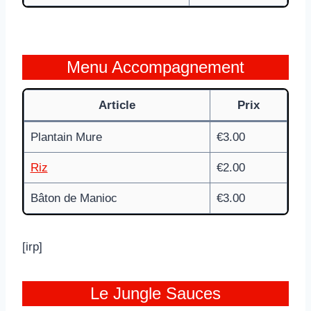
Menu Accompagnement
Article
Prix
Plantain Mure
€3.00
Riz
€2.00
Bâton de Manioc
€3.00
[irp]
Le Jungle Sauces