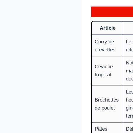
Article
Curry de
Le 
crevettes
cit
Not
Ceviche
mar
tropical
dou
Les
Brochettes
heu
de poulet
gi
ter
Pâtes
Dél