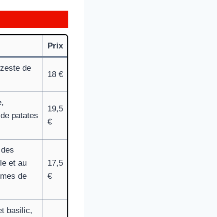
Prix
 zeste de
18 €
e,
19,5
de patates
€
 des
le et au
17,5
mmes de
€
t basilic,