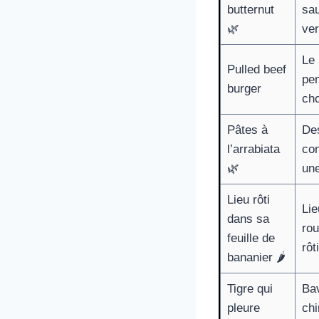
butternut
sau
🌿
ver
Le 
Pulled beef
pen
burger
cho
Pâtes à
Des
l’arrabiata
con
🌿
une
Lieu rôti
Lie
dans sa
rou
feuille de
rôt
bananier 🌶️
Tigre qui
Bav
pleure
chi