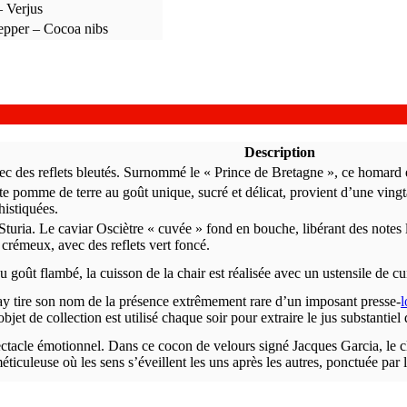
– Verjus
epper – Cocoa nibs
Description
vec des reflets bleutés. Surnommé le « Prince de Bretagne », ce homard
e pomme de terre au goût unique, sucré et délicat, provient d’une ving
histiquées.
Sturia. Le caviar Osciètre « cuvée » fond en bouche, libérant des notes l
crémeux, avec des reflets vert foncé.
u goût flambé, la cuisson de la chair est réalisée avec un ustensile de 
 tire son nom de la présence extrêmement rare d’un imposant presse-
l
jet de collection est utilisé chaque soir pour extraire le jus substantiel
ectacle émotionnel. Dans ce cocon de velours signé Jacques Garcia, le cl
iculeuse où les sens s’éveillent les uns après les autres, ponctuée par l