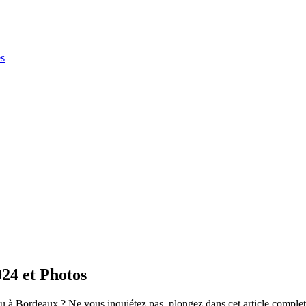
es
24 et Photos
u à Bordeaux ? Ne vous inquiétez pas, plongez dans cet article complet