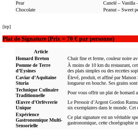
Pear
Canelé – Vanilla 
Chocolate
Peanut – Sweet p
[irp]
Plat de Signature (Prix = 70 € par personne)
Article
Homard Breton
Chair fine et ferme, couleur noire a
Pomme de Terre
À moins de 10 km du restaurant, cett
d’Eysines
des plats simples ou des recettes sop
Caviar d’Aquitaine
Élevé, produit, et affiné par Maison 
Sturia
longueur en bouche. Ses grains sont 
Technique Culinaire
Pour vous offrir un plat de homard a
Traditionnelle
Œuvre d’Orfèvrerie
Le Pressoir d’Argent Gordon Ramsay
Unique
six exemplaires dans le monde. Cet ob
Expérience
Ce plat signature est un véritable sp
Gastronomique Multi-
gastronomique, cette chorégraphie mét
Sensorielle