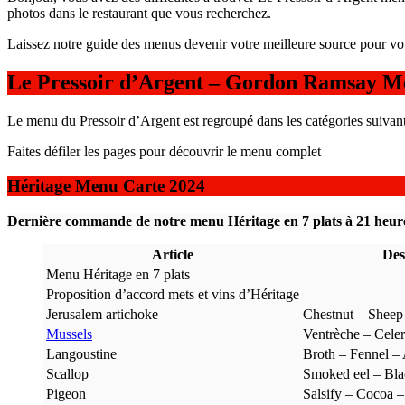
photos dans le restaurant que vous recherchez.
Laissez notre guide des menus devenir votre meilleure source pour vo
Le Pressoir d’Argent – Gordon Ramsay M
Le menu du Pressoir d’Argent est regroupé dans les catégories suivant
Faites défiler les pages pour découvrir le menu complet
Héritage Menu Carte 2024
Dernière commande de notre menu Héritage en 7 plats à 21 heur
Article
Des
Menu Héritage en 7 plats
Proposition d’accord mets et vins d’Héritage
Jerusalem artichoke
Chestnut – Sheep 
Mussels
Ventrèche – Cele
Langoustine
Broth – Fennel –
Scallop
Smoked eel – Bla
Pigeon
Salsify – Cocoa 