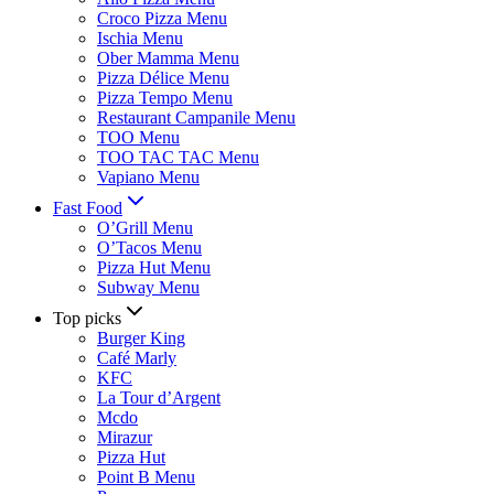
Croco Pizza Menu
Ischia Menu
Ober Mamma Menu
Pizza Délice Menu
Pizza Tempo Menu
Restaurant Campanile Menu
TOO Menu
TOO TAC TAC Menu
Vapiano Menu
Fast Food
O’Grill Menu
O’Tacos Menu
Pizza Hut Menu
Subway Menu
Top picks
Burger King
Café Marly
KFC
La Tour d’Argent
Mcdo
Mirazur
Pizza Hut
Point B Menu