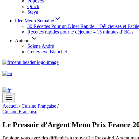
Popeyes
Quick
Staya
Idée Menu Semaine
30 Recettes Pour un Dîner Rapide – Délicieuses et Facil
Recettes rapides pour le déjeuner – 15 minutes d’idées
Auteurs
Solène André
Genevieve Blanchet
Accueil
/
Cuisine Française
/
Cuisine Française
Le Pressoir d’Argent Menu Prix France 20
Bonjour, vous avez des difficultés à trouver Le Pressoir d’Argent men