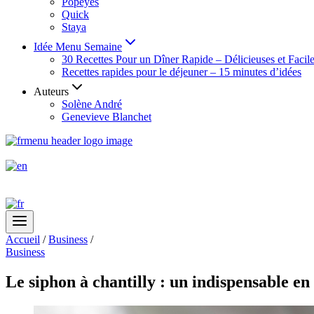
Popeyes
Quick
Staya
Idée Menu Semaine
30 Recettes Pour un Dîner Rapide – Délicieuses et Facil
Recettes rapides pour le déjeuner – 15 minutes d’idées
Auteurs
Solène André
Genevieve Blanchet
Accueil
/
Business
/
Business
Le siphon à chantilly : un indispensable en