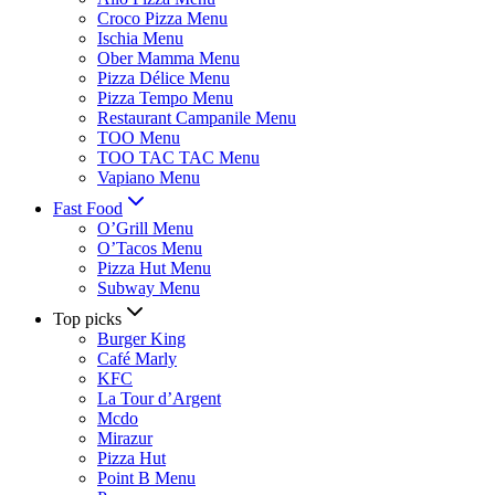
Croco Pizza Menu
Ischia Menu
Ober Mamma Menu
Pizza Délice Menu
Pizza Tempo Menu
Restaurant Campanile Menu
TOO Menu
TOO TAC TAC Menu
Vapiano Menu
Fast Food
O’Grill Menu
O’Tacos Menu
Pizza Hut Menu
Subway Menu
Top picks
Burger King
Café Marly
KFC
La Tour d’Argent
Mcdo
Mirazur
Pizza Hut
Point B Menu