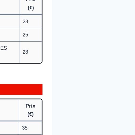
(€)
23
25
IES
28
S
Prix
(€)
35