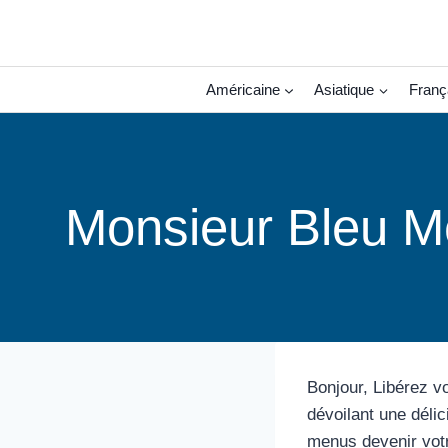
Aller
au
contenu
Américaine
Asiatique
Franç
Monsieur Bleu Me
Bonjour, Libérez v
dévoilant une déli
menus devenir vot