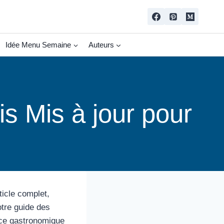
Idée Menu Semaine
Auteurs
s Mis à jour pour
icle complet,
otre guide des
nce gastronomique