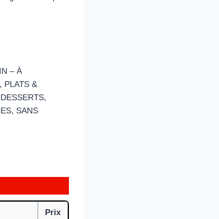
IN – À
, PLATS &
 DESSERTS,
ES, SANS
Prix