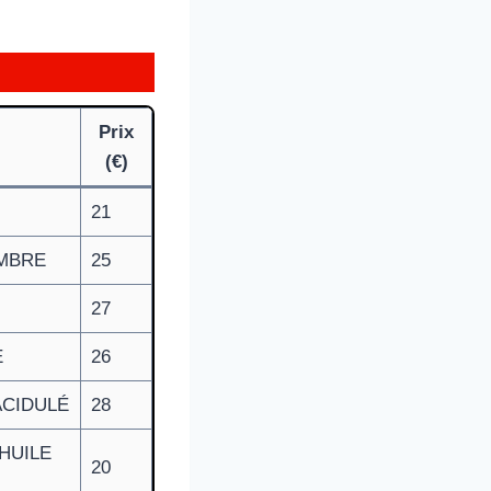
Prix
(€)
21
EMBRE
25
27
E
26
ACIDULÉ
28
HUILE
20