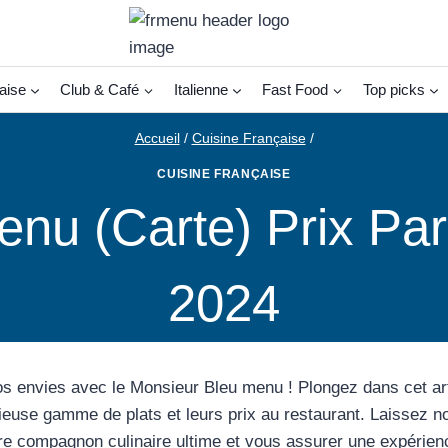
aise
Club & Café
Italienne
Fast Food
Top picks
Accueil
/
Cuisine Française
/
CUISINE FRANÇAISE
nu (Carte) Prix Pari
2024
os envies avec le Monsieur Bleu menu ! Plongez dans cet art
cieuse gamme de plats et leurs prix au restaurant. Laissez n
re compagnon culinaire ultime et vous assurer une expérie