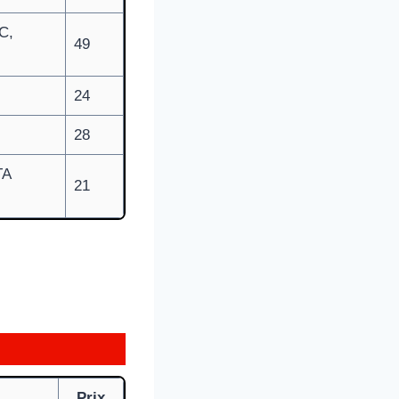
C,
49
24
28
TA
21
Prix