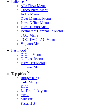
Italienne
Allo Pizza Menu
Croco Pizza Menu
Ischia Menu
Ober Mamma Menu
Pizza Délice Menu
Pizza Tempo Menu
Restaurant Campanile Menu
TOO Menu
TOO TAC TAC Menu
Vapiano Menu
Fast Food
O’Grill Menu
O’Tacos Menu
Pizza Hut Menu
Subway Menu
Top picks
Burger King
Café Marly
KFC
La Tour d’Argent
Mcdo
Mirazur
Pizza Hut