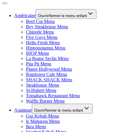
Américaine
Ouvrir/fermer le menu enfant
Beef Cut Menu
Bey Steakhouse Menu
Chipotle Menu
Five Guys Menu
Hello Fresh Menu
Hippopotamus Menu
IHOP Menu
La Braise Seclin Menu
Pita Pit Menu
Planet Hollywood Menu
Rainforest Cafe Menu
SHACK SHACK Menu
Steakhouse Menu
St-Hubert Menu
Tomahawk Restaurant Menu
Waffle Burger Menu
Asiatique
Ouvrir/fermer le menu enfant
Gur Kebab Menu
le Maharaja Menu
Ikea Menu
Istanbul Kebab Menu