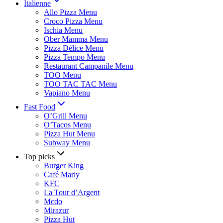
Italienne
Allo Pizza Menu
Croco Pizza Menu
Ischia Menu
Ober Mamma Menu
Pizza Délice Menu
Pizza Tempo Menu
Restaurant Campanile Menu
TOO Menu
TOO TAC TAC Menu
Vapiano Menu
Fast Food
O’Grill Menu
O’Tacos Menu
Pizza Hut Menu
Subway Menu
Top picks
Burger King
Café Marly
KFC
La Tour d’Argent
Mcdo
Mirazur
Pizza Hut