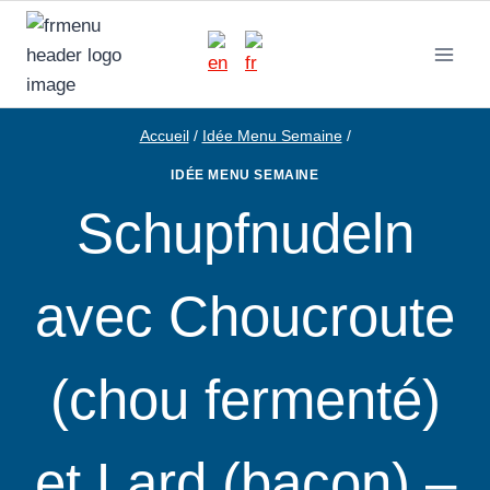
Aller
au
contenu
Accueil
/
Idée Menu Semaine
/
IDÉE MENU SEMAINE
Schupfnudeln
avec Choucroute
(chou fermenté)
et Lard (bacon) –