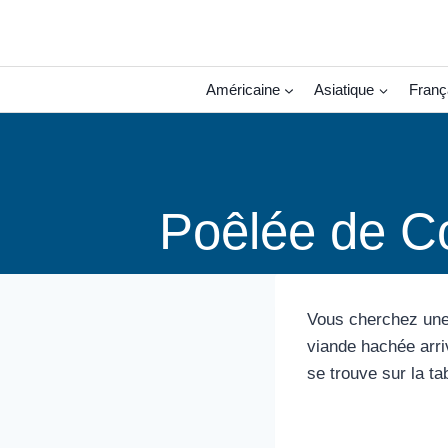
Aller
au
contenu
Américaine
Asiatique
Franç
Poêlée de Co
Vous cherchez une 
viande hachée arriv
se trouve sur la t