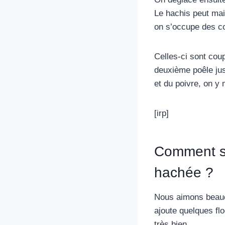
Le hachis peut mai
on s’occupe des co
Celles-ci sont cou
deuxième poêle jus
et du poivre, on y
[irp]
Comment se
hachée ?
Nous aimons beauco
ajoute quelques fl
très bien.