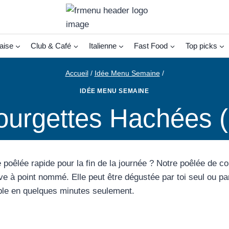
aise
Club & Café
Italienne
Fast Food
Top picks
Accueil
/
Idée Menu Semaine
/
IDÉE MENU SEMAINE
urgettes Hachées (
poêlée rapide pour la fin de la journée ? Notre poêlée de co
e à point nommé. Elle peut être dégustée par toi seul ou par 
able en quelques minutes seulement.