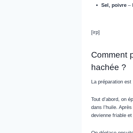
Sel, poivre
– 
[irp]
Comment pr
hachée ?
La préparation est
Tout d’abord, on ép
dans l’huile. Après
devienne friable e
On déglace ensuite