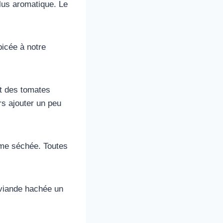
lus aromatique. Le
picée à notre
it des tomates
rs ajouter un peu
rme séchée. Toutes
 viande hachée un