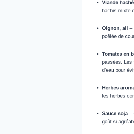
Viande haché
hachis mixte 
Oignon, ail
– 
poêlée de cou
Tomates en b
passées. Les t
d’eau pour évit
Herbes aroma
les herbes co
Sauce soja
– 
goût si agréab