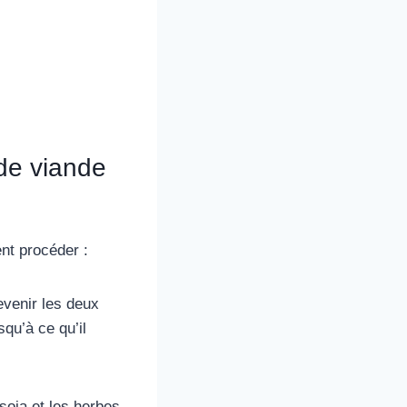
de viande
nt procéder :
revenir les deux
squ’à ce qu’il
oja et les herbes.