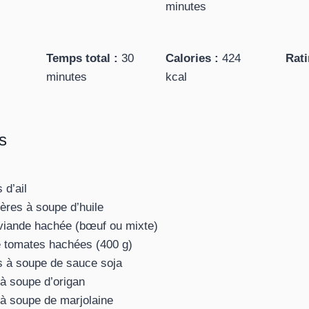
minutes
Temps total :
30
Calories :
424
Rati
minutes
kcal
s
 d’ail
lères à soupe d’huile
viande hachée (bœuf ou mixte)
e tomates hachées (400 g)
es à soupe de sauce soja
 à soupe d’origan
e à soupe de marjolaine